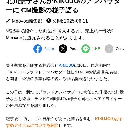
北川景子さんがKINUJOのアンバサダ
ーに CM撮影の様子語る
Moovoo編集部
公開: 2025-06-11
※記事で紹介した商品を購入すると、売上の一部が
Moovooに還元されることがあります。
Share
Post
LINE
Copy
美容家電を展開する株式会社
KINUJO
は10日、東京都内で
「KINUJO ブランドアンバサダー就任&TVCMお披露目発表会」
を開き、今後の事業戦略の説明や商品発表を行いました。
この日は、新たにブランドアンバサダーに就任した俳優の
北川景
子
さんも登壇。テレビCM撮影時の様子や同社のヘアドライヤー
の使用感などを語りました。
記事後半では、この日紹介があった商品を含む、
KINUJOのおす
すめアイテムについても紹介
します。