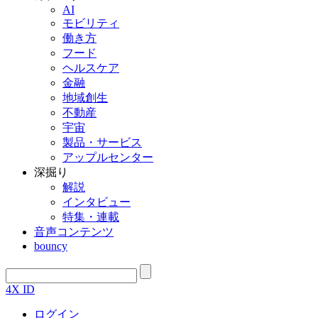
AI
モビリティ
働き方
フード
ヘルスケア
金融
地域創生
不動産
宇宙
製品・サービス
アップルセンター
深掘り
解説
インタビュー
特集・連載
音声コンテンツ
bouncy
4X ID
ログイン