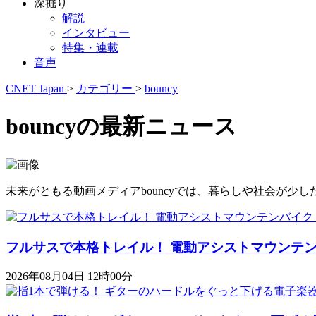
深掘り
解説
インタビュー
特集・連載
音声
CNET Japan
>
カテゴリー
>
bouncy
bouncyの最新ニュース
未来がともる動画メディアbouncyでは、暮らしや社会が
フルサスで本格トレイル！ 電動アシストマウンテンバイク「K
2026年08月04日 12時00分