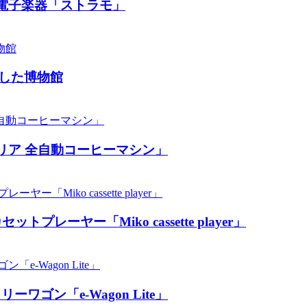
電子楽器「ストラモ」
した博物館
リア 全自動コーヒーマシン」
ーヤー「Miko cassette player」
ン「​​e-Wagon Lite」