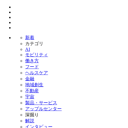
新着
カテゴリ
AI
モビリティ
働き方
フード
ヘルスケア
金融
地域創生
不動産
宇宙
製品・サービス
アップルセンター
深掘り
解説
インタビュー