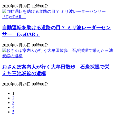
2026年07月09日 12時00分
自動運転を助ける道路の目？ ミリ波レーダーセン
サー「EyeDAR」
2026年07月05日 00時00分
おさんぽ案内人が行く大牟田散歩 石炭採掘で栄
えた三池炭鉱の遺構
2026年06月24日 00時00分
1
2
3
4
5