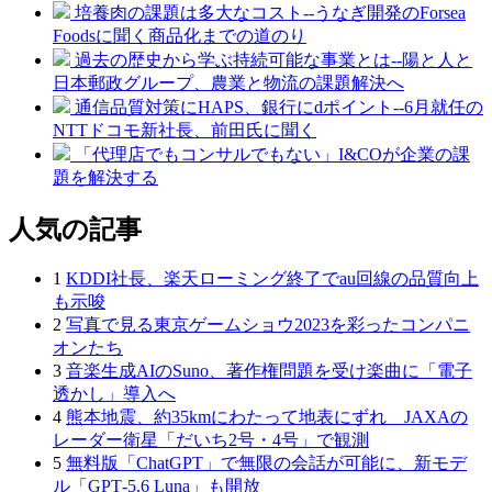
培養肉の課題は多大なコスト--うなぎ開発のForsea
Foodsに聞く商品化までの道のり
過去の歴史から学ぶ持続可能な事業とは--陽と人と
日本郵政グループ、農業と物流の課題解決へ
通信品質対策にHAPS、銀行にdポイント--6月就任の
NTTドコモ新社長、前田氏に聞く
「代理店でもコンサルでもない」I&COが企業の課
題を解決する
人気の記事
1
KDDI社長、楽天ローミング終了でau回線の品質向上
も示唆
2
写真で見る東京ゲームショウ2023を彩ったコンパニ
オンたち
3
音楽生成AIのSuno、著作権問題を受け楽曲に「電子
透かし」導入へ
4
熊本地震、約35kmにわたって地表にずれ JAXAの
レーダー衛星「だいち2号・4号」で観測
5
無料版「ChatGPT」で無限の会話が可能に、新モデ
ル「GPT‑5.6 Luna」も開放