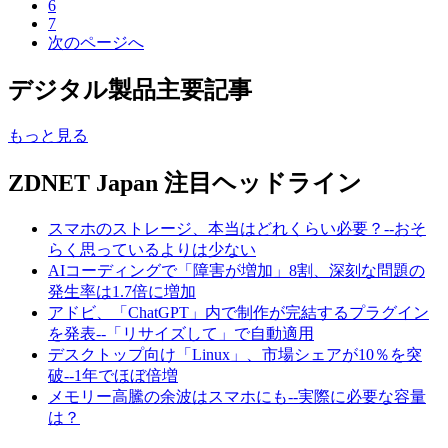
6
7
次のページへ
デジタル製品主要記事
もっと見る
ZDNET Japan 注目ヘッドライン
スマホのストレージ、本当はどれくらい必要？--おそ
らく思っているよりは少ない
AIコーディングで「障害が増加」8割、深刻な問題の
発生率は1.7倍に増加
アドビ、「ChatGPT」内で制作が完結するプラグイン
を発表--「リサイズして」で自動適用
デスクトップ向け「Linux」、市場シェアが10％を突
破--1年でほぼ倍増
メモリー高騰の余波はスマホにも--実際に必要な容量
は？