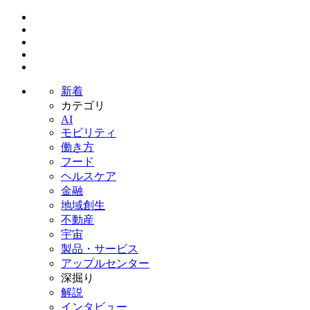
新着
カテゴリ
AI
モビリティ
働き方
フード
ヘルスケア
金融
地域創生
不動産
宇宙
製品・サービス
アップルセンター
深掘り
解説
インタビュー