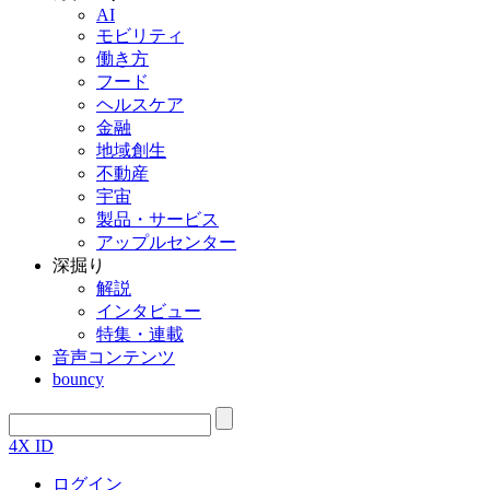
AI
モビリティ
働き方
フード
ヘルスケア
金融
地域創生
不動産
宇宙
製品・サービス
アップルセンター
深掘り
解説
インタビュー
特集・連載
音声コンテンツ
bouncy
4X ID
ログイン