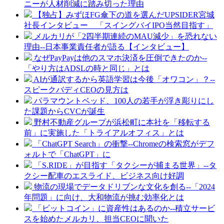
ニーが人材削減に踏み切った理由
【独占】みずほFG傘下の道を選んだUPSIDER宮城
社長インタビュー 「スイングバイIPO当然目指す」
メルカリが「2四半期連続のMAU減少」を恐れない
理由--日本事業責任者が語る【インタビュー】
なぜPayPayは他のスマホ決済を圧倒できたのか--
「やり方はADSLの時と同じ」とは
AIが通訳するから英語学習は今後「オワコン」？--
スピークバディCEOの見方は
パラマウントベッド、100人の若手が浮き彫りにし
た課題からCVCが誕生
野村不動産グループが浜松町に本社を「移転する
前」に実施した「トライアルオフィス」とは
「ChatGPT Search」の衝撃--Chromeの検索窓がデフ
ォルトで「ChatGPT」に
「S.RIDE」が目指す「タクシーが捕まる世界」--タ
クシー配車のエスライド、ビジネス向け好調
物流の現場でデータドリブンな文化を創る--「2024
年問題」に向け、大和物流が挑む効率化とは
「ビットコイン」に資産性はあるのか--積立サービ
スを始めたメルカリ、担当CEOに聞いた