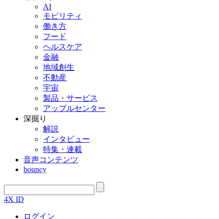
AI
モビリティ
働き方
フード
ヘルスケア
金融
地域創生
不動産
宇宙
製品・サービス
アップルセンター
深掘り
解説
インタビュー
特集・連載
音声コンテンツ
bouncy
4X ID
ログイン