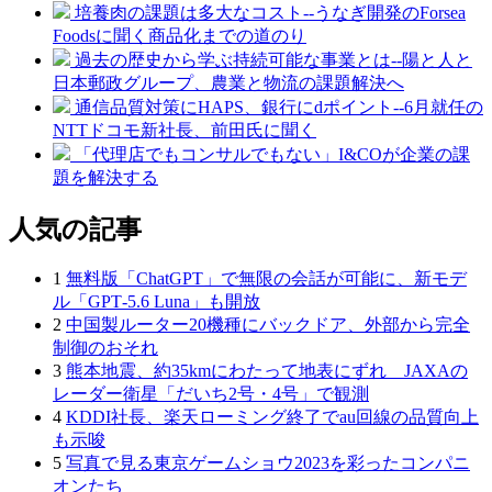
培養肉の課題は多大なコスト--うなぎ開発のForsea
Foodsに聞く商品化までの道のり
過去の歴史から学ぶ持続可能な事業とは--陽と人と
日本郵政グループ、農業と物流の課題解決へ
通信品質対策にHAPS、銀行にdポイント--6月就任の
NTTドコモ新社長、前田氏に聞く
「代理店でもコンサルでもない」I&COが企業の課
題を解決する
人気の記事
1
無料版「ChatGPT」で無限の会話が可能に、新モデ
ル「GPT‑5.6 Luna」も開放
2
中国製ルーター20機種にバックドア、外部から完全
制御のおそれ
3
熊本地震、約35kmにわたって地表にずれ JAXAの
レーダー衛星「だいち2号・4号」で観測
4
KDDI社長、楽天ローミング終了でau回線の品質向上
も示唆
5
写真で見る東京ゲームショウ2023を彩ったコンパニ
オンたち