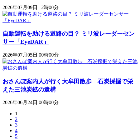
2026年07月09日 12時00分
自動運転を助ける道路の目？ ミリ波レーダーセン
サー「EyeDAR」
2026年07月05日 00時00分
おさんぽ案内人が行く大牟田散歩 石炭採掘で栄
えた三池炭鉱の遺構
2026年06月24日 00時00分
1
2
3
4
5