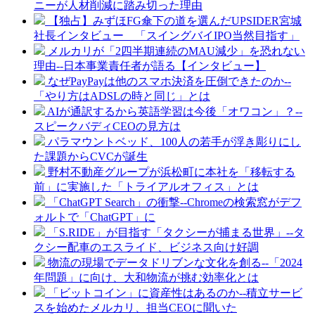
ニーが人材削減に踏み切った理由
【独占】みずほFG傘下の道を選んだUPSIDER宮城
社長インタビュー 「スイングバイIPO当然目指す」
メルカリが「2四半期連続のMAU減少」を恐れない
理由--日本事業責任者が語る【インタビュー】
なぜPayPayは他のスマホ決済を圧倒できたのか--
「やり方はADSLの時と同じ」とは
AIが通訳するから英語学習は今後「オワコン」？--
スピークバディCEOの見方は
パラマウントベッド、100人の若手が浮き彫りにし
た課題からCVCが誕生
野村不動産グループが浜松町に本社を「移転する
前」に実施した「トライアルオフィス」とは
「ChatGPT Search」の衝撃--Chromeの検索窓がデフ
ォルトで「ChatGPT」に
「S.RIDE」が目指す「タクシーが捕まる世界」--タ
クシー配車のエスライド、ビジネス向け好調
物流の現場でデータドリブンな文化を創る--「2024
年問題」に向け、大和物流が挑む効率化とは
「ビットコイン」に資産性はあるのか--積立サービ
スを始めたメルカリ、担当CEOに聞いた