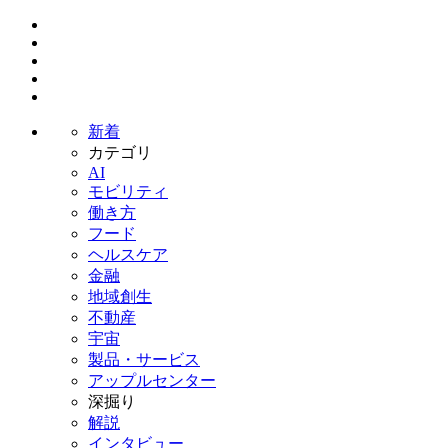
新着
カテゴリ
AI
モビリティ
働き方
フード
ヘルスケア
金融
地域創生
不動産
宇宙
製品・サービス
アップルセンター
深掘り
解説
インタビュー