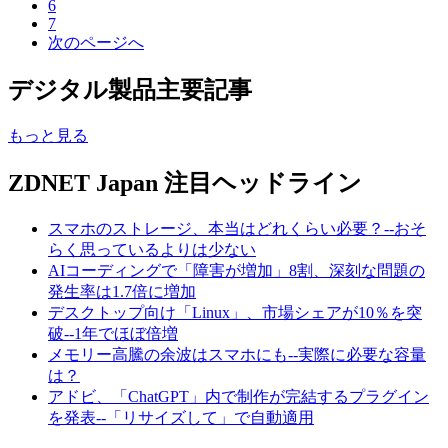
6
7
次のページへ
デジタル製品主要記事
もっと見る
ZDNET Japan 注目ヘッドライン
スマホのストレージ、本当はどれくらい必要？--おそ
らく思っているよりは少ない
AIコーディングで「障害が増加」8割、深刻な問題の
発生率は1.7倍に増加
デスクトップ向け「Linux」、市場シェアが10％を突
破--1年でほぼ倍増
メモリー高騰の余波はスマホにも--実際に必要な容量
は？
アドビ、「ChatGPT」内で制作が完結するプラグイン
を発表--「リサイズして」で自動適用