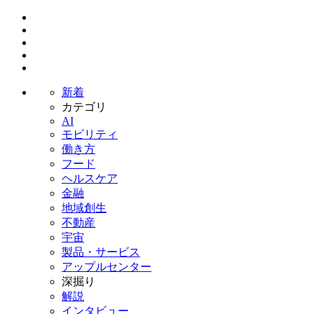
新着
カテゴリ
AI
モビリティ
働き方
フード
ヘルスケア
金融
地域創生
不動産
宇宙
製品・サービス
アップルセンター
深掘り
解説
インタビュー