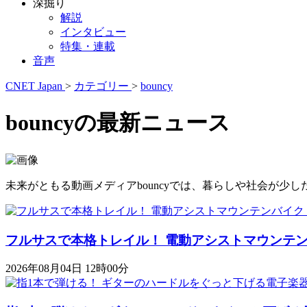
深掘り
解説
インタビュー
特集・連載
音声
CNET Japan
>
カテゴリー
>
bouncy
bouncyの最新ニュース
未来がともる動画メディアbouncyでは、暮らしや社会が
フルサスで本格トレイル！ 電動アシストマウンテンバイク「K
2026年08月04日 12時00分