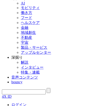
AI
モビリティ
働き方
フード
ヘルスケア
金融
地域創生
不動産
宇宙
製品・サービス
アップルセンター
深掘り
解説
インタビュー
特集・連載
音声コンテンツ
bouncy
4X ID
ログイン