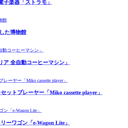
電子楽器「ストラモ」
した博物館
リア 全自動コーヒーマシン」
ーヤー「Miko cassette player」
ン「​​e-Wagon Lite」