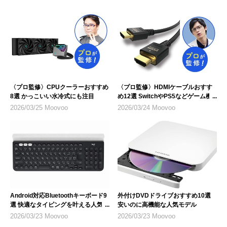
〈プロ監修〉CPUクーラーおすすめ
〈プロ監修〉HDMIケーブルおすす
8選 かっこいい水冷式にも注目
め12選 SwitchやPS5などゲーム機
のテレビ接続にも
2026/03/25 Moovoo
2026/03/24 Moovoo
Android対応Bluetoothキーボード9
外付けDVDドライブおすすめ10選
選 快適なタイピングを叶える人気モ
安いのに高機能な人気モデル
デル
2026/03/23 Moovoo
2026/03/23 Moovoo