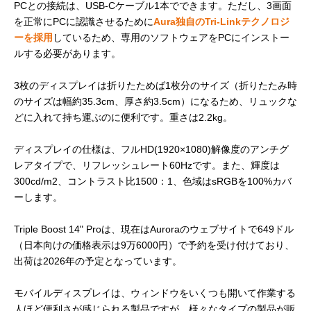
PCとの接続は、USB-Cケーブル1本でできます。ただし、3画面
を正常にPCに認識させるために
Aura独自のTri-Linkテクノロジ
ーを採用
しているため、専用のソフトウェアをPCにインストー
ルする必要があります。
3枚のディスプレイは折りたためば1枚分のサイズ（折りたたみ時
のサイズは幅約35.3cm、厚さ約3.5cm）になるため、リュックな
どに入れて持ち運ぶのに便利です。重さは2.2kg。
ディスプレイの仕様は、フルHD(1920×1080)解像度のアンチグ
レアタイプで、リフレッシュレート60Hzです。また、輝度は
300cd/m2、コントラスト比1500：1、色域はsRGBを100%カバ
ーします。
Triple Boost 14" Proは、現在はAuroraのウェブサイトで649ドル
（日本向けの価格表示は9万6000円）で予約を受け付けており、
出荷は2026年の予定となっています。
モバイルディスプレイは、ウィンドウをいくつも開いて作業する
人ほど便利さが感じられる製品ですが、様々なタイプの製品が販