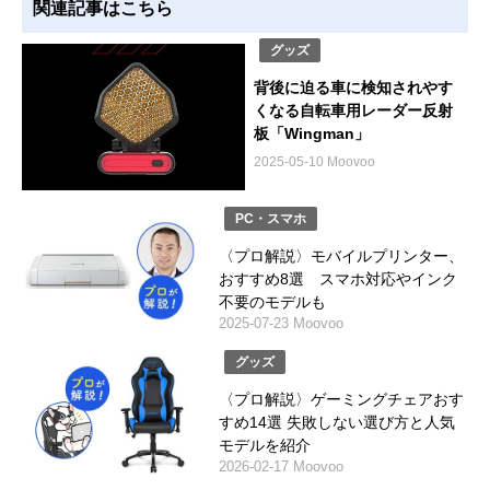
関連記事はこちら
グッズ
背後に迫る車に検知されやす
くなる自転車用レーダー反射
板「Wingman」
2025-05-10 Moovoo
PC・スマホ
〈プロ解説〉モバイルプリンター、
おすすめ8選 スマホ対応やインク
不要のモデルも
2025-07-23 Moovoo
グッズ
〈プロ解説〉ゲーミングチェアおす
すめ14選 失敗しない選び方と人気
モデルを紹介
2026-02-17 Moovoo