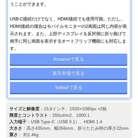
うことができます。
USB-C接続だけでなく、HDMI接続でも使用可能。ただし、
HDMI接続の場合はモバイルモニターの2画面は同じ内容が表
示されます。また、上部ディスプレイを反対側に折り曲げて
相手に同じ画面を表示するオートフリップ機能にも対応しま
す。
Amazonで見る
楽天市場で見る
Yahoo!で見る
サイズと解像度
：15.6インチ、1920×1080px ×2枚
輝度とコントラスト
：250cd/m2、1000:1
入力端子
：USB Type-C（USB 3.1）、HDMI 1.4
大きさ
：高さ435mm、幅356mm、折りたたみ時の厚さ22mm
重さ
： 約1.4kg