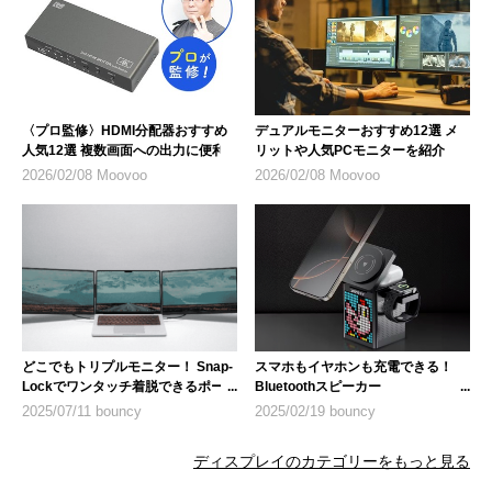
〈プロ監修〉HDMI分配器おすすめ
デュアルモニターおすすめ12選 メ
人気12選 複数画面への出力に便利
リットや人気PCモニターを紹介
2026/02/08 Moovoo
2026/02/08 Moovoo
どこでもトリプルモニター！ Snap-
スマホもイヤホンも充電できる！
Lockでワンタッチ着脱できるポー
Bluetoothスピーカー
タブルモニター「FlipGo Horizon」
「PixCharge」
2025/07/11 bouncy
2025/02/19 bouncy
ディスプレイのカテゴリーをもっと見る