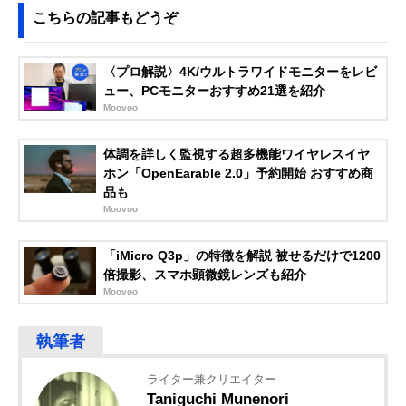
こちらの記事もどうぞ
〈プロ解説〉4K/ウルトラワイドモニターをレビ
ュー、PCモニターおすすめ21選を紹介
Moovoo
体調を詳しく監視する超多機能ワイヤレスイヤ
ホン「OpenEarable 2.0」予約開始 おすすめ商
品も
Moovoo
「iMicro Q3p」の特徴を解説 被せるだけで1200
倍撮影、スマホ顕微鏡レンズも紹介
Moovoo
ライター兼クリエイター
Taniguchi Munenori