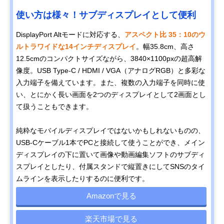
使い方は様々！サブディスプレイとして便利
DisplayPort Altモードに対応する、
アスペクト比 35：10のウ
ルトラワイドな14インチディスプレイ
。幅35.8cm、高さ
12.5cmのコンパクトサイズながら、3840×1100pxの超高解
像度。USB Type-C / HDMI / VGA（アナログRGB）と多彩な
入力端子を備えています。また、複数の入力端子を同時に使
い、とにかく長い画面を2つのディスプレイとして2画面とし
て扱うこともできます。
純粋なモバイルディスプレイではないかもしれないものの、
USB-Cケーブル1本でPCと接続して使うことができ、メイン
ディスプレイの下に置いて画像や動画編集ソフトのサブディ
スプレイとしたり、付属スタンドで縦置きにしてSNSのタイ
ムラインを表示したりするのに便利です。
Amazonで見る
楽天市場で見る