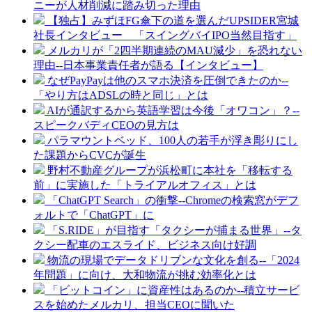
ニーが人材削減に踏み切った理由
【独占】みずほFG傘下の道を選んだUPSIDER宮城
社長インタビュー 「スイングバイIPO当然目指す」
メルカリが「2四半期連続のMAU減少」を恐れない
理由--日本事業責任者が語る【インタビュー】
なぜPayPayは他のスマホ決済を圧倒できたのか--
「やり方はADSLの時と同じ」とは
AIが通訳するから英語学習は今後「オワコン」？--
スピークバディCEOの見方は
パラマウントベッド、100人の若手が浮き彫りにし
た課題からCVCが誕生
野村不動産グループが浜松町に本社を「移転する
前」に実施した「トライアルオフィス」とは
「ChatGPT Search」の衝撃--Chromeの検索窓がデフ
ォルトで「ChatGPT」に
「S.RIDE」が目指す「タクシーが捕まる世界」--タ
クシー配車のエスライド、ビジネス向け好調
物流の現場でデータドリブンな文化を創る--「2024
年問題」に向け、大和物流が挑む効率化とは
「ビットコイン」に資産性はあるのか--積立サービ
スを始めたメルカリ、担当CEOに聞いた