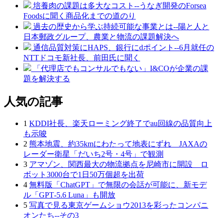
培養肉の課題は多大なコスト--うなぎ開発のForsea
Foodsに聞く商品化までの道のり
過去の歴史から学ぶ持続可能な事業とは--陽と人と
日本郵政グループ、農業と物流の課題解決へ
通信品質対策にHAPS、銀行にdポイント--6月就任の
NTTドコモ新社長、前田氏に聞く
「代理店でもコンサルでもない」I&COが企業の課
題を解決する
人気の記事
1
KDDI社長、楽天ローミング終了でau回線の品質向上
も示唆
2
熊本地震、約35kmにわたって地表にずれ JAXAの
レーダー衛星「だいち2号・4号」で観測
3
アマゾン、関西最大の物流拠点を尼崎市に開設 ロ
ボット3000台で1日50万個超を出荷
4
無料版「ChatGPT」で無限の会話が可能に、新モデ
ル「GPT‑5.6 Luna」も開放
5
写真で見る東京ゲームショウ2013を彩ったコンパニ
オンたち--その3