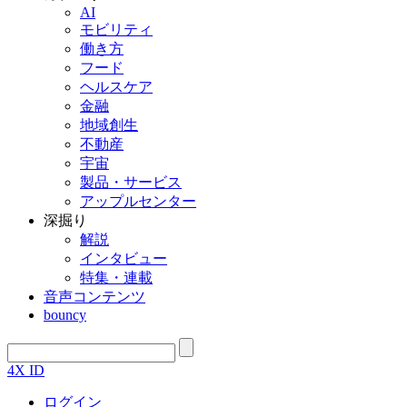
AI
モビリティ
働き方
フード
ヘルスケア
金融
地域創生
不動産
宇宙
製品・サービス
アップルセンター
深掘り
解説
インタビュー
特集・連載
音声コンテンツ
bouncy
4X ID
ログイン