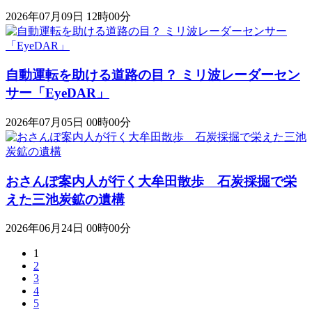
2026年07月09日 12時00分
自動運転を助ける道路の目？ ミリ波レーダーセン
サー「EyeDAR」
2026年07月05日 00時00分
おさんぽ案内人が行く大牟田散歩 石炭採掘で栄
えた三池炭鉱の遺構
2026年06月24日 00時00分
1
2
3
4
5