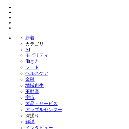
新着
カテゴリ
AI
モビリティ
働き方
フード
ヘルスケア
金融
地域創生
不動産
宇宙
製品・サービス
アップルセンター
深掘り
解説
インタビュー