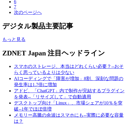
6
7
次のページへ
デジタル製品主要記事
もっと見る
ZDNET Japan 注目ヘッドライン
スマホのストレージ、本当はどれくらい必要？--おそ
らく思っているよりは少ない
AIコーディングで「障害が増加」8割、深刻な問題の
発生率は1.7倍に増加
アドビ、「ChatGPT」内で制作が完結するプラグイン
を発表--「リサイズして」で自動適用
デスクトップ向け「Linux」、市場シェアが10％を突
破--1年でほぼ倍増
メモリー高騰の余波はスマホにも--実際に必要な容量
は？