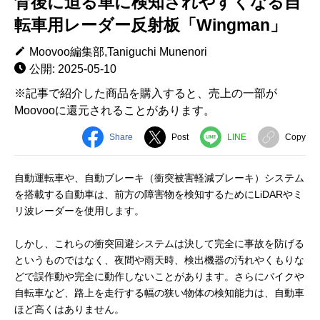
背後に迫る車に検知されやすくなる自
転車用レーダー反射板「Wingman」
Moovoo編集部,Taniguchi Munenori
公開: 2025-05-10
※記事で紹介した商品を購入すると、売上の一部が
Moovooに還元されることがあります。
Share
Post
LINE
Copy
自動運転車や、自動ブレーキ（衝突被害軽減ブレーキ）システム
を搭載する自動車は、前方の障害物を検知するためにLiDARやミ
リ波レーダーを使用します。
しかし、これらの衝突回避システムは決して完全に事故を防げる
というものではなく、夜間や雨天時、検出機器の汚れやくもりな
どで誤作動や完全に動作しないことがあります。さらにバイクや
自転車など、路上を走行する幅の狭い物体の検知能力は、自動車
ほど高くはありません。