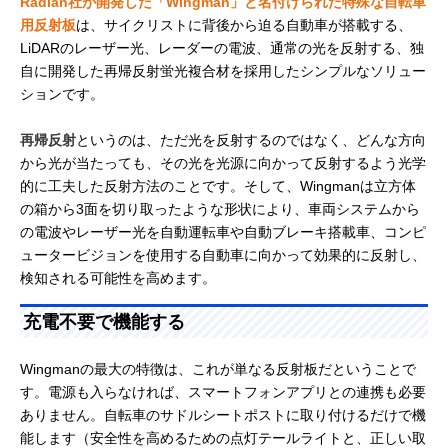
Radian社が開発した「Wingman」と名付けられた特殊な自転車
用反射板
は、サイクリストに背後から迫る自動車が搭載する、
LiDARのレーザー光、レーダーの電波、通常の光を反射する、独
自に開発した再帰反射蛍光複合材を採用したシンプルなソリュー
ションです。
再帰反射
というのは、ただ光を反射するのではなく、どんな方向
から光が当たっても、その光を光源に向かって反射するよう光学
的に工夫した反射方法のことです。そして、Wingmanは立方体
の箱から3面を切り取ったような形状により、車両システムから
の電波やレーザー光を自動運転車や自動ブレーキ搭載車、コンピ
ュータービジョンを使用する自動車に向かって効果的に反射し、
検知される可能性を高めます。
充電不要で機能する
Wingmanの最大の特徴は、これが単なる反射板だということで
す。電源も入らなければ、スマートフォンアプリとの連携も必要
ありません。自転車のサドルシートポストに取り付けるだけで機
能します（安全性を高めるための点灯テールライトと、正しい取