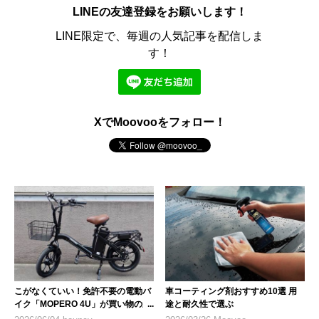
LINEの友達登録をお願いします！
LINE限定で、毎週の人気記事を配信しま
す！
XでMoovooをフォロー！
こがなくていい！免許不要の電動バ
車コーティング剤おすすめ10選 用
イク「MOPERO 4U」が買い物の新
途と耐久性で選ぶ
たな相棒に？