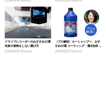
2026/06/04 bouncy
2026/03/26 Moovoo
ドライブレコーダーのおすすめ12選
〈プロ解説〉カーシャンプー、おす
失敗や後悔をしない選び方
すめ10選 コーティング・撥水効果
なども
2026/03/25 Moovoo
2026/03/25 Moovoo