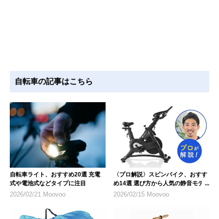
自転車の記事はこちら
自転車ライト、おすすめ20選 充電
〈プロ解説〉スピンバイク、おすす
式や電池式などタイプに注目
め14選 選び方から人気の静音モデ
ルも紹介
2026/02/21 Moovoo
2026/02/15 Moovoo