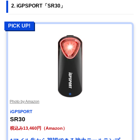
2. iGPSPORT「SR30」
PICK UP!
Photo by Amazon
iGPSPORT
SR30
税込み13,460円（Amazon）