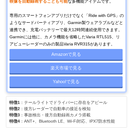
映像を自動録画することも可能
な多機能アイテムです。
専用のスマートフォンアプリだけでなく「Ride with GPS」の
ようなサードパーティアプリ、Garmin製ウェアラブルなどと
連携でき、充電バッテリーで最大12時間連続使用できます。
Garminには他に、カメラ機能を省略したVaria RTL515、リ
アビューレーダーのみの製品Varia RVR315があります。
Amazonで見る
楽天市場で見る
Yahoo!で見る
特徴1
：テールライトでドライバーに存在をアピール
特徴2
：後方レーダーで自動車の接近を検知
特徴3
：事故検出・後方自動録画カメラ搭載
特徴4
：ANT+、Bluetooth LE、Wi-Fi対応、IPX7防水性能