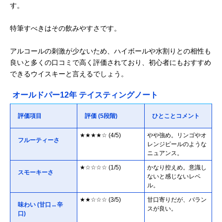
す。
特筆すべきはその飲みやすさです。
アルコールの刺激が少ないため、ハイボールや水割りとの相性も
良いと多くの口コミで高く評価されており、初心者にもおすすめ
できるウイスキーと言えるでしょう。
オールドパー12年 テイスティングノート
評価項目
評価 (5段階)
ひとことコメント
★★★★☆ (4/5)
やや強め。リンゴやオ
フルーティーさ
レンジピールのような
ニュアンス。
★☆☆☆☆ (1/5)
かなり控えめ。意識し
スモーキーさ
ないと感じないレベ
ル。
★★☆☆☆ (3/5)
甘口寄りだが、バラン
味わい (甘口↔辛
スが良い。
口)