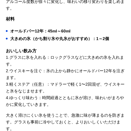
アルコール度数が徐々に変化し、味わいの移り変わりを楽しめま
す。
材料
オールドパー12年：45ml～60ml
大きめの氷（かち割り氷や丸氷がおすすめ）：1～2個
おいしい飲み方
1.グラスに氷を入れる：ロックグラスなどに大きめの氷を入れま
す。
2.ウイスキーを注ぐ：氷の上から静かにオールドパー12年を注ぎ
ます。
3.軽くステア（任意）：マドラーで軽く1〜2回混ぜ、ウイスキー
と氷をなじませます。
4.ゆっくり味わう：時間経過とともに氷が溶け、味わいがまろや
かに変化していきます。
大きく溶けにくい氷を使うことで、急激に味が薄まるのを防ぎま
す。グラスも事前に冷やしておくと、よりおいしくいただけま
す。