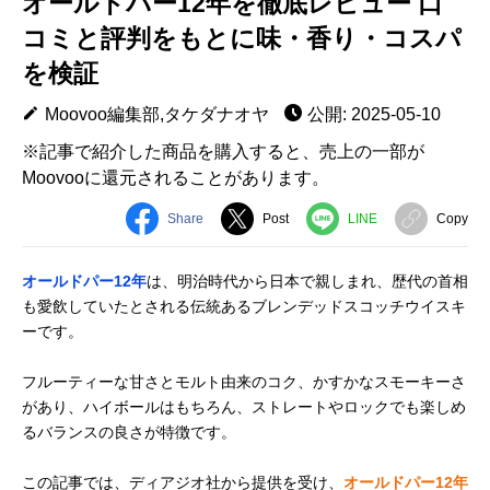
オールドパー12年を徹底レビュー 口
コミと評判をもとに味・香り・コスパ
を検証
Moovoo編集部,タケダナオヤ
公開: 2025-05-10
※記事で紹介した商品を購入すると、売上の一部が
Moovooに還元されることがあります。
Share
Post
LINE
Copy
オールドパー12年
は、明治時代から日本で親しまれ、歴代の首相
も愛飲していたとされる伝統あるブレンデッドスコッチウイスキ
ーです。
フルーティーな甘さとモルト由来のコク、かすかなスモーキーさ
があり、ハイボールはもちろん、ストレートやロックでも楽しめ
るバランスの良さが特徴です。
この記事では、ディアジオ社から提供を受け、
オールドパー12年