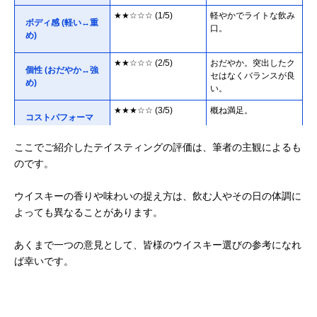
★★☆☆☆ (1/5)
軽やかでライトな飲み
ボディ感 (軽い↔重
口。
め)
★★☆☆☆ (2/5)
おだやか。突出したク
個性 (おだやか↔強
セはなくバランスが良
め)
い。
★★★☆☆ (3/5)
概ね満足。
コストパフォーマ
ンス
ここでご紹介したテイスティングの評価は、筆者の主観によるも
のです。
ウイスキーの香りや味わいの捉え方は、飲む人やその日の体調に
よっても異なることがあります。
あくまで一つの意見として、皆様のウイスキー選びの参考になれ
ば幸いです。