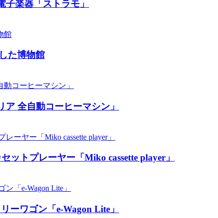
電子楽器「ストラモ」
した博物館
リア 全自動コーヒーマシン」
ーヤー「Miko cassette player」
ン「​​e-Wagon Lite」