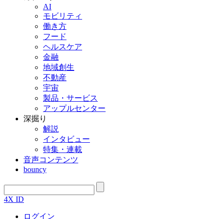
AI
モビリティ
働き方
フード
ヘルスケア
金融
地域創生
不動産
宇宙
製品・サービス
アップルセンター
深掘り
解説
インタビュー
特集・連載
音声コンテンツ
bouncy
4X ID
ログイン