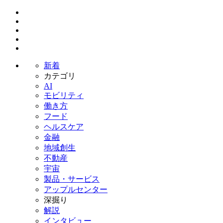
新着
カテゴリ
AI
モビリティ
働き方
フード
ヘルスケア
金融
地域創生
不動産
宇宙
製品・サービス
アップルセンター
深掘り
解説
インタビュー