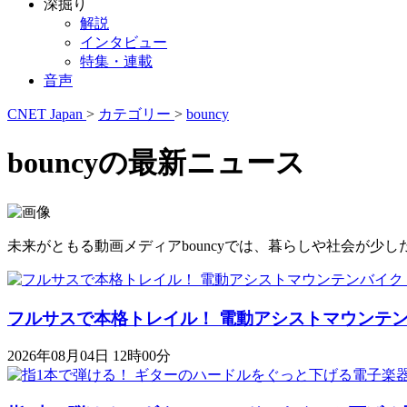
深掘り
解説
インタビュー
特集・連載
音声
CNET Japan
>
カテゴリー
>
bouncy
bouncyの最新ニュース
未来がともる動画メディアbouncyでは、暮らしや社会が
フルサスで本格トレイル！ 電動アシストマウンテンバイク「K
2026年08月04日 12時00分