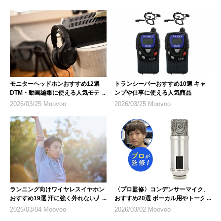
モニターヘッドホンおすすめ12選
トランシーバーおすすめ10選 キャ
DTM・動画編集に使える人気モデル
ンプや仕事に使える人気商品
2026/03/25 Moovoo
2026/03/25 Moovoo
ランニング向けワイヤレスイヤホン
〈プロ監修〉コンデンサーマイク、
おすすめ19選 汗に強く外れない人
おすすめ20選 ボーカル用やトーク
気モデル
配信など用途にあったものを
2026/03/04 Moovoo
2026/03/02 Moovoo