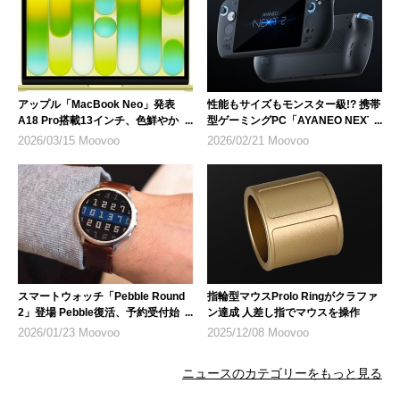
アップル「MacBook Neo」発表
性能もサイズもモンスター級!? 携帯
A18 Pro搭載13インチ、色鮮やかな
型ゲーミングPC「AYANEO NEXT
4色で発売開始
2」がクラファン中
2026/03/15 Moovoo
2026/02/21 Moovoo
スマートウォッチ「Pebble Round
指輪型マウスProlo Ringがクラファ
2」登場 Pebble復活、予約受付始ま
ン達成 人差し指でマウスを操作
る
2026/01/23 Moovoo
2025/12/08 Moovoo
ニュースのカテゴリーをもっと見る