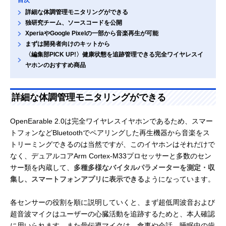
詳細な体調管理モニタリングができる
独研究チーム、ソースコードを公開
XperiaやGoogle Pixelの一部から音楽再生が可能
まずは開発者向けのキットから
〈編集部PICK UP!〉健康状態を追跡管理できる完全ワイヤレスイ
ヤホンのおすすめ商品
詳細な体調管理モニタリングができる
OpenEarable 2.0は完全ワイヤレスイヤホンであるため、スマー
トフォンなどBluetoothでペアリングした再生機器から音楽をス
トリーミングできるのは当然ですが、このイヤホンはそれだけで
なく、デュアルコアArm Cortex-M33プロセッサーと多数のセン
サー類を内蔵して、
多種多様なバイタルパラメーターを測定・収
集し、スマートフォンアプリに表示できる
ようになっています。
各センサーの役割を順に説明していくと、まず超低周波音および
超音波マイクはユーザーの心臓活動を追跡するためと、本人確認
に用いられます。また骨伝導マイクは、食事や会話、睡眠中の歯