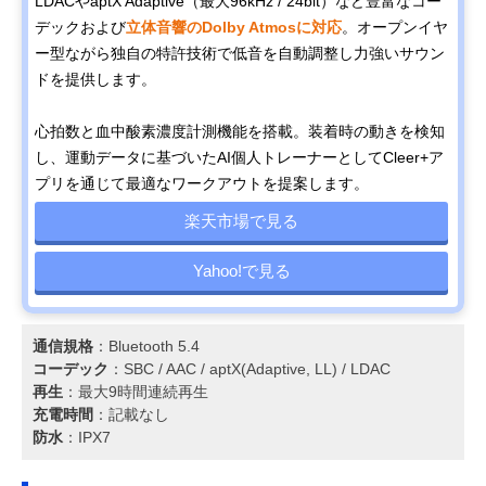
LDACやaptX Adaptive（最大96kHz / 24bit）など豊富なコー
デックおよび
立体音響のDolby Atmosに対応
。オープンイヤ
ー型ながら独自の特許技術で低音を自動調整し力強いサウン
ドを提供します。
心拍数と血中酸素濃度計測機能を搭載。装着時の動きを検知
し、運動データに基づいたAI個人トレーナーとしてCleer+ア
プリを通じて最適なワークアウトを提案します。
楽天市場で見る
Yahoo!で見る
通信規格
：Bluetooth 5.4
コーデック
：SBC / AAC / aptX(Adaptive, LL) / LDAC
再生
：最大9時間連続再生
充電時間
：記載なし
防水
：IPX7