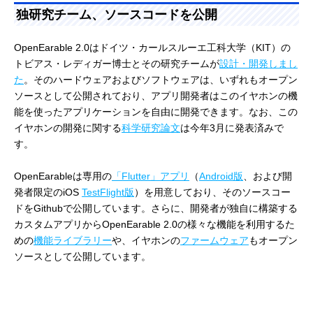
独研究チーム、ソースコードを公開
OpenEarable 2.0はドイツ・カールスルーエ工科大学（KIT）の
トビアス・レディガー博士とその研究チームが
設計・開発しまし
た
。そのハードウェアおよびソフトウェアは、いずれもオープン
ソースとして公開されており、アプリ開発者はこのイヤホンの機
能を使ったアプリケーションを自由に開発できます。なお、この
イヤホンの開発に関する
科学研究論文
は今年3月に発表済みで
す。
OpenEarableは専用の
「Flutter」アプリ
（
Android版
、および開
発者限定のiOS
TestFlight版
）を用意しており、そのソースコー
ドをGithubで公開しています。さらに、開発者が独自に構築する
カスタムアプリからOpenEarable 2.0の様々な機能を利用するた
めの
機能ライブラリー
や、イヤホンの
ファームウェア
もオープン
ソースとして公開しています。