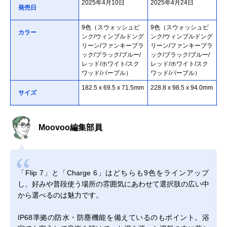
2025年4月10日
2025年4月24日
発売日
9色（スウォッシュピ
9色（スウォッシュピ
カラー
ンク/ウィンブルドング
ンク/ウィンブルドング
リーン/ファンキーブラ
リーン/ファンキーブラ
ック/ブラック/ブルー/
ック/ブラック/ブルー/
レッド/ホワイト/スク
レッド/ホワイト/スク
ワッド/パープル）
ワッド/パープル）
182.5 x 69.5 x 71.5mm
228.8 x 98.5 x 94.0mm
サイズ
約0.56kg
約0.99kg（ストラップ
重さ
使用時）
Moovoo編集部員
バージョン 5.4（LE
バージョン 5.4（LE
Bluetooth
Audio対応）
Audio対応）
IP68準拠
IP68準拠
防水・防塵機能
「Flip 7」と「Charge 6」はどちらも9色をラインアップ
し、好みや普段使う場所の雰囲気にあわせて選択肢の広い中
約14時間再生
約24時間再生
連続再生時間
から選べるのは魅力です。
（Playtime Boostで2時
（Playtime Boostで4時
間延長可能）
間延長可能）
※音量および再生コン
※音量および再生コン
IP68準拠の防水・防塵機能を備えているのもポイント。浴
テンツによって異なる
テンツによって異なる