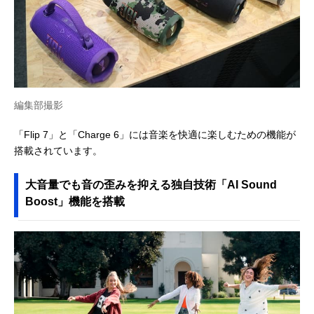
17.28Wh
（7.2V／4722mAh相
（3.6V／4800mAh相
当）
当）
対応
対応
ワイヤレスステレ
オ再生
対応
対応
Auracast
編集部撮影
搭載
搭載
「Flip 7」と「Charge 6」には音楽を快適に楽しむための機能が
AI Sound Boost機
搭載されています。
能
対応
対応
大音量でも音の歪みを抑える独自技術「AI Sound
JBL PORTABLE
アプリ
Boost」機能を搭載
カラビナ ｘ1、ショー
ストラップ ｘ1
付属品
トストラップ ｘ1
※USBケーブルなし
※USBケーブルなし