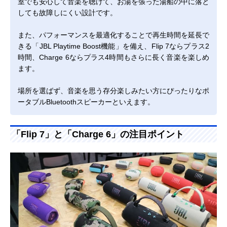
室でも安心して音楽を聴けて、お湯を張った湯船の中に落と
A2DP 1.4、AVRCP 1.6
A2DP 1.4、AVRCP 1.6
しても故障しにくい設計です。
対応プロファイル
また、パフォーマンスを最適化することで再生時間を延長で
Bluetooth、USB-
Bluetooth、USB-
オーディオ入力
C(PCM 48kHz/24bit ま
C(PCM 48kHz/24bit ま
きる「JBL Playtime Boost機能」を備え、Flip 7ならプラス2
で)
で)
時間、Charge 6ならプラス4時間もさらに長く音楽を楽しめ
ます。
SBC、AAC、LC3
SBC、AAC、LC3
対応コーデック
場所を選ばず、音楽を思う存分楽しみたい方にぴったりなポ
最大25W（ウーファ
最大30W（ウーファ
出力
ータブルBluetoothスピーカーといえます。
ー）
ー）
最大10W（ツイータ
最大10W（ツイータ
ー）
ー）
「Flip 7」と「Charge 6」の注目ポイント
長円形ウーファー（45
長円形ウーファー（53
スピーカー構成
x 80mm）x1
x 93mm）x1
ツイーター（16mm）
ツイーター（20mm）
x1
x1
パッシブラジエーター
パッシブラジエーター
x2
x2
60Hz – 20kHz
56Hz – 20kHz
周波数特性
リチウムイオン
リチウムイオン 34Wh
バッテリー