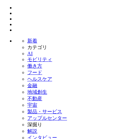
新着
カテゴリ
AI
モビリティ
働き方
フード
ヘルスケア
金融
地域創生
不動産
宇宙
製品・サービス
アップルセンター
深掘り
解説
インタビュー