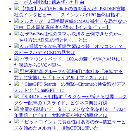
ニーが人材削減に踏み切った理由
【独占】みずほFG傘下の道を選んだUPSIDER宮城
社長インタビュー 「スイングバイIPO当然目指す」
メルカリが「2四半期連続のMAU減少」を恐れない
理由--日本事業責任者が語る【インタビュー】
なぜPayPayは他のスマホ決済を圧倒できたのか--
「やり方はADSLの時と同じ」とは
AIが通訳するから英語学習は今後「オワコン」？--
スピークバディCEOの見方は
パラマウントベッド、100人の若手が浮き彫りにし
た課題からCVCが誕生
野村不動産グループが浜松町に本社を「移転する
前」に実施した「トライアルオフィス」とは
「ChatGPT Search」の衝撃--Chromeの検索窓がデフ
ォルトで「ChatGPT」に
「S.RIDE」が目指す「タクシーが捕まる世界」--タ
クシー配車のエスライド、ビジネス向け好調
物流の現場でデータドリブンな文化を創る--「2024
年問題」に向け、大和物流が挑む効率化とは
「ビットコイン」に資産性はあるのか--積立サービ
スを始めたメルカリ、担当CEOに聞いた