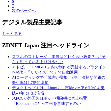
6
7
次のページへ
デジタル製品主要記事
もっと見る
ZDNET Japan 注目ヘッドライン
スマホのストレージ、本当はどれくらい必要？--おそ
らく思っているよりは少ない
アドビ、「ChatGPT」内で制作が完結するプラグイン
を発表--「リサイズして」で自動適用
AIコーディングで「障害が増加」8割、深刻な問題の
発生率は1.7倍に増加
デスクトップ向け「Linux」、市場シェアが10％を突
破--1年でほぼ倍増
米FCCが外国製ロボット掃除機に禁止措置--
「Roomba」にとって何を意味するのか