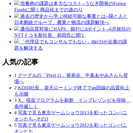
培養肉の課題は多大なコスト--うなぎ開発のForsea
Foodsに聞く商品化までの道のり
過去の歴史から学ぶ持続可能な事業とは--陽と人と
日本郵政グループ、農業と物流の課題解決へ
通信品質対策にHAPS、銀行にdポイント--6月就任の
NTTドコモ新社長、前田氏に聞く
「代理店でもコンサルでもない」I&COが企業の課
題を解決する
人気の記事
1
グーグルの「Pixel 11」発表会、中条あやみさんら登
場へ
2
KDDI社長、楽天ローミング終了でau回線の品質向上
も示唆
3
X、収益プログラムを刷新 インプレゾンビを排除
条件厳しく
4
写真で見る東京ゲームショウ2013を彩ったコンパニ
オンたち--その3
5
写真で見る東京ゲームショウ2012を彩ったコンパニ
オンたち