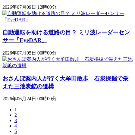
2026年07月09日 12時00分
自動運転を助ける道路の目？ ミリ波レーダーセン
サー「EyeDAR」
2026年07月05日 00時00分
おさんぽ案内人が行く大牟田散歩 石炭採掘で栄
えた三池炭鉱の遺構
2026年06月24日 00時00分
1
2
3
4
5