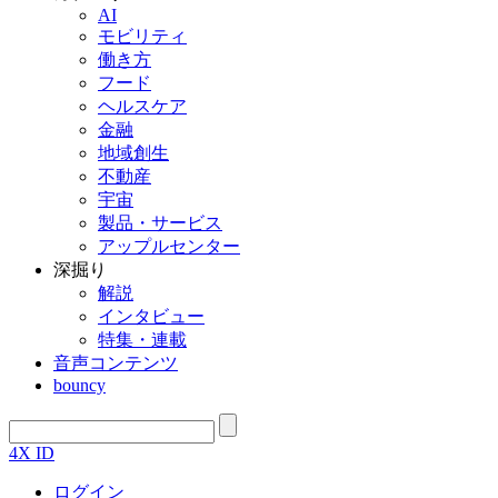
AI
モビリティ
働き方
フード
ヘルスケア
金融
地域創生
不動産
宇宙
製品・サービス
アップルセンター
深掘り
解説
インタビュー
特集・連載
音声コンテンツ
bouncy
4X ID
ログイン