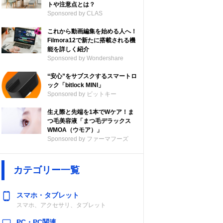
トや注意点とは？
Sponsored by CLAS
これから動画編集を始める人へ！
Filmora12で新たに搭載される機
能を詳しく紹介
Sponsored by Wondershare
“安心”をサブスクするスマートロ
ック「bitlock MINI」
Sponsored by ビットキー
生え際と先端を1本でWケア！ま
つ毛美容液「まつ毛デラックス
WMOA（ウモア）」
Sponsored by ファーマフーズ
カテゴリー一覧
スマホ・タブレット
スマホ、アクセサリ、タブレット
PC・PC関連