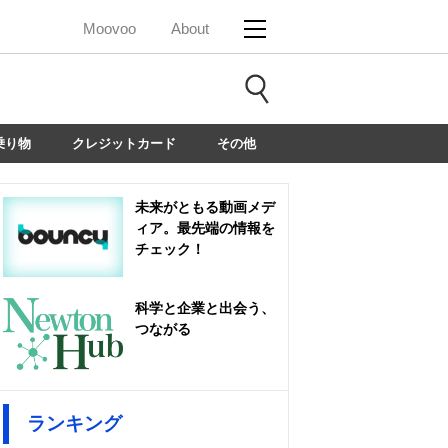
Moovoo
About
乗り物
クレジットカード
その他
未来がともる動画メデ
ィア。最先端の情報を
チェック！
科学と企業と出会う、
つながる
ランキング