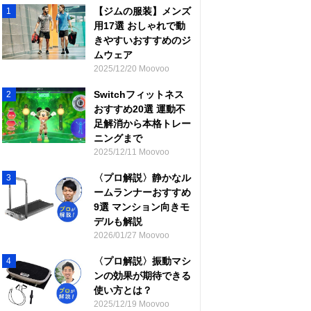
【ジムの服装】メンズ
1
用17選 おしゃれで動
きやすいおすすめのジ
ムウェア
2025/12/20 Moovoo
Switchフィットネス
2
おすすめ20選 運動不
足解消から本格トレー
ニングまで
2025/12/11 Moovoo
〈プロ解説〉静かなル
3
ームランナーおすすめ
9選 マンション向きモ
デルも解説
2026/01/27 Moovoo
〈プロ解説〉振動マシ
4
ンの効果が期待できる
使い方とは？
2025/12/19 Moovoo