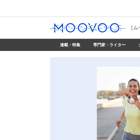
［ム
連載・特集
専門家・ライター