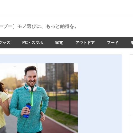
ーブー］
モノ選びに、もっと納得を。
グッズ
PC・スマホ
家電
アウトドア
フード