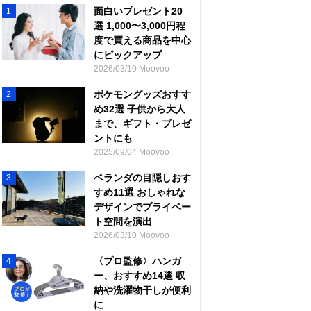
面白いプレゼント20
1
選 1,000〜3,000円程
度で買える商品を中心
にピックアップ
2026/03/10 Moovoo
ポケモングッズおすす
2
め32選 子供から大人
まで、ギフト・プレゼ
ントにも
2025/09/04 Moovoo
ベランダの目隠しおす
3
すめ11選 おしゃれな
デザインでプライベー
ト空間を演出
2026/03/10 Moovoo
〈プロ監修〉ハンガ
4
ー、おすすめ14選 収
納や洗濯物干しが便利
に