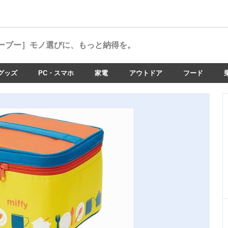
ーブー］
モノ選びに、もっと納得を。
グッズ
PC・スマホ
家電
アウトドア
フード