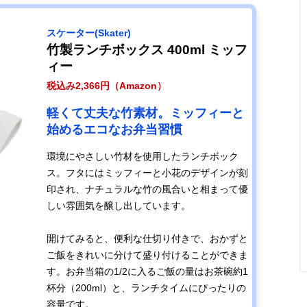
スケーター(Skater)
竹製ランチボックス 400ml ミッフ
ィー
税込み2,366円（Amazon）
軽くて丈夫な竹素材。ミッフィーと
始めるエコなお弁当習慣
環境にやさしい竹材を使用したランチボック
ス。フタにはミッフィーと小花のデザインが刻
印され、ナチュラルな竹の風合いと相まって優
しい雰囲気を醸し出しています。
開けてみると、便利な仕切り付きで、おかずと
ご飯をきれいに分けて盛り付けることができま
す。お弁当箱の1/2に入るご飯の量はお茶碗約1
杯分（200ml）と、ランチタイムにぴったりの
容量です。