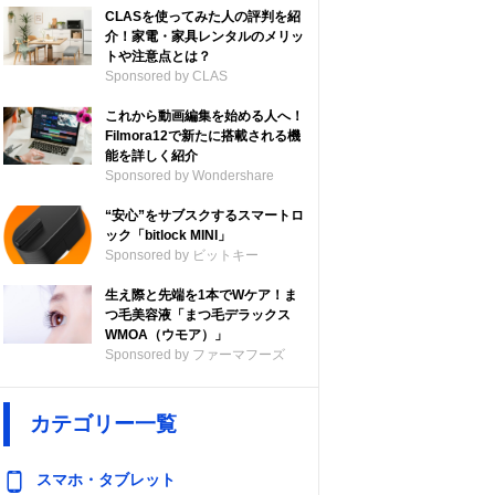
CLASを使ってみた人の評判を紹
介！家電・家具レンタルのメリッ
トや注意点とは？
Sponsored by CLAS
これから動画編集を始める人へ！
Filmora12で新たに搭載される機
能を詳しく紹介
Sponsored by Wondershare
“安心”をサブスクするスマートロ
ック「bitlock MINI」
Sponsored by ビットキー
生え際と先端を1本でWケア！ま
つ毛美容液「まつ毛デラックス
WMOA（ウモア）」
Sponsored by ファーマフーズ
カテゴリー一覧
スマホ・タブレット