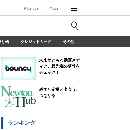
Moovoo
About
乗り物
クレジットカード
その他
未来がともる動画メデ
ィア。最先端の情報を
チェック！
科学と企業と出会う、
つながる
ランキング