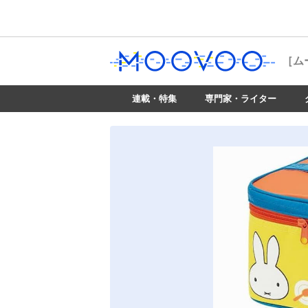
［ム
連載・特集
専門家・ライター