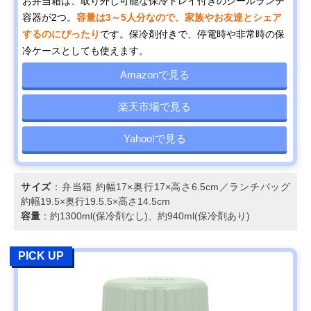
お弁当箱は、取り外し可能な保冷トレイ付きのシールランチ
容器が2つ。
容量は3～5人分なので、家族やお友達とシェア
するのにぴったり
です。保冷剤付きで、停電時や非常時の保
冷ケースとしても使えます。
Amazonで見る
楽天市場で見る
Yahoo!で見る
サイズ
：弁当箱 約幅17×奥行17×高さ6.5cm／ランチバッグ
約幅19.5×奥行19.5.5×高さ14.5cm
容量
：約1300ml(保冷剤なし)、約940ml(保冷剤あり)
PICK UP