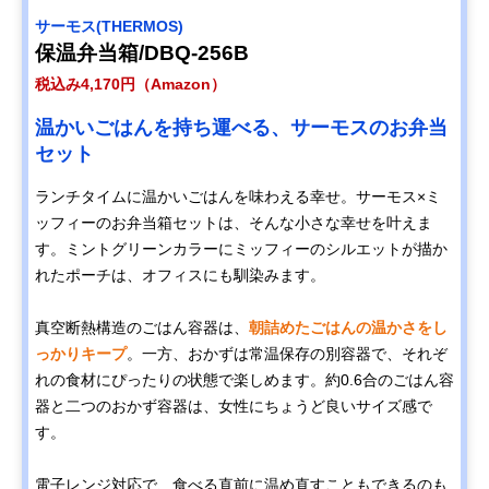
サーモス(THERMOS)
保温弁当箱/DBQ-256B
税込み4,170円（Amazon）
温かいごはんを持ち運べる、サーモスのお弁当
セット
ランチタイムに温かいごはんを味わえる幸せ。サーモス×ミ
ッフィーのお弁当箱セットは、そんな小さな幸せを叶えま
す。ミントグリーンカラーにミッフィーのシルエットが描か
れたポーチは、オフィスにも馴染みます。
真空断熱構造のごはん容器は、
朝詰めたごはんの温かさをし
っかりキープ
。一方、おかずは常温保存の別容器で、それぞ
れの食材にぴったりの状態で楽しめます。約0.6合のごはん容
器と二つのおかず容器は、女性にちょうど良いサイズ感で
す。
電子レンジ対応で、食べる直前に温め直すこともできるのも