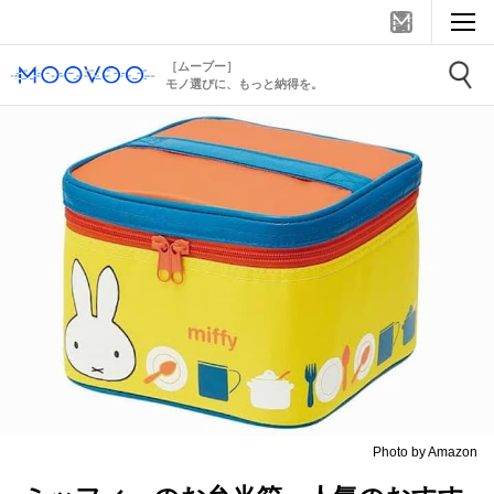
［ムーブー］
モノ選びに、もっと納得を。
Photo by Amazon