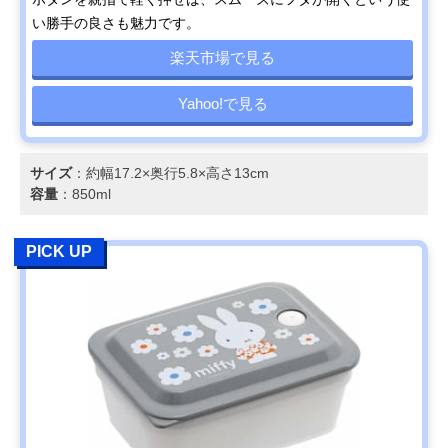
い勝手の良さも魅力です。
楽天市場で見る
Yahoo!で見る
サイズ
：約幅17.2×奥行5.8×高さ13cm
容量
：850ml
PICK UP