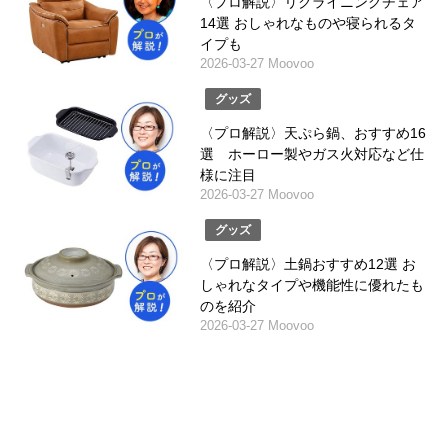
〈プロ解説〉リクライニングチェア
14選 おしゃれなものや寝られるタ
イプも
2026-03-27 Moovoo
グッズ
〈プロ解説〉天ぷら鍋、おすすめ16
選 ホーロー製やガス火対応など仕
様に注目
2026-03-27 Moovoo
グッズ
〈プロ解説〉土鍋おすすめ12選 お
しゃれなタイプや機能性に優れたも
のを紹介
2026-03-27 Moovoo