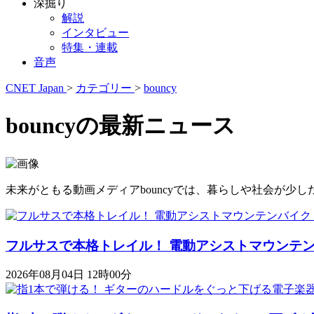
深掘り
解説
インタビュー
特集・連載
音声
CNET Japan
>
カテゴリー
>
bouncy
bouncyの最新ニュース
未来がともる動画メディアbouncyでは、暮らしや社会が
フルサスで本格トレイル！ 電動アシストマウンテンバイク「K
2026年08月04日 12時00分