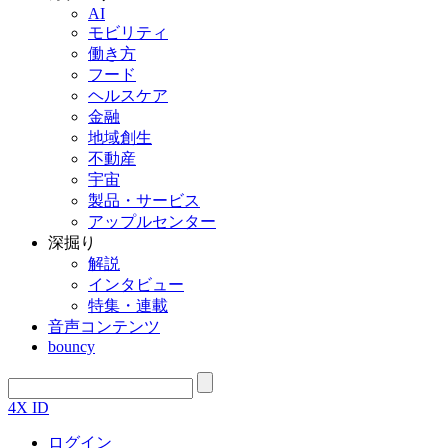
AI
モビリティ
働き方
フード
ヘルスケア
金融
地域創生
不動産
宇宙
製品・サービス
アップルセンター
深掘り
解説
インタビュー
特集・連載
音声コンテンツ
bouncy
4X ID
ログイン