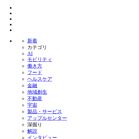
新着
カテゴリ
AI
モビリティ
働き方
フード
ヘルスケア
金融
地域創生
不動産
宇宙
製品・サービス
アップルセンター
深掘り
解説
インタビュー