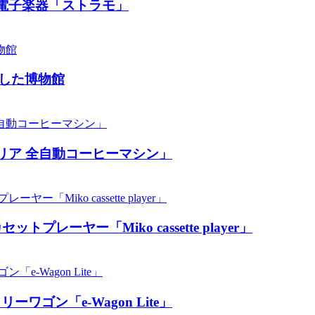
電子楽器「ストラモ」
した博物館
リア 全自動コーヒーマシン」
ーヤー「Miko cassette player」
ン「​​e-Wagon Lite」