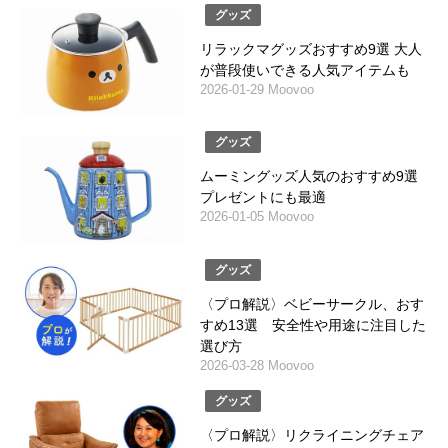
グッズ
リラックマグッズおすすめ9選 大人
が普段使いできる人気アイテムも
2026-01-29 Moovoo
グッズ
ムーミングッズ人気のおすすめ9選
プレゼントにも最適
2026-01-05 Moovoo
グッズ
〈プロ解説〉ベビーサークル、おす
すめ13選 安全性や用途に注目した
選び方
2026-03-28 Moovoo
グッズ
〈プロ解説〉リクライニングチェア