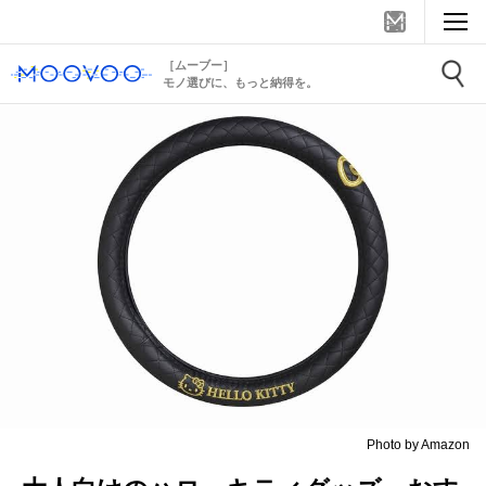
［ムーブー］
モノ選びに、もっと納得を。
Photo by Amazon