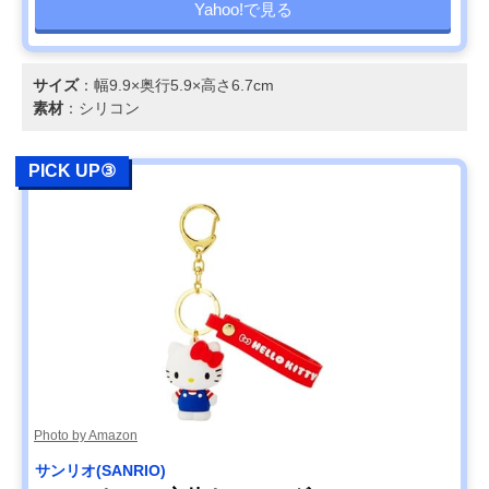
Yahoo!で見る
サイズ
：幅9.9×奥行5.9×高さ6.7cm
素材
：シリコン
PICK UP③
Photo by Amazon
サンリオ(SANRIO)