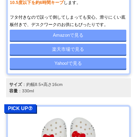
10.5度以下を約6時間キープ
します。
フタ付きなので誤って倒してしまっても安心。滑りにくい底
板付きで、デスクワークのお供にもぴったりです。
Amazonで見る
楽天市場で見る
Yahoo!で見る
サイズ
：約幅8.5×高さ16cm
容量
：330ml
PICK UP⑦