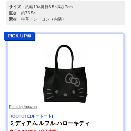
サイズ
：約幅10×奥行3.5×高さ7cm
重さ
：約75.5g
素材
：牛革／レーヨン（内装）
PICK UP⑩
Photo by Amazon
ROOTOTE(ルートート)
ミディアム.ルフル.ハローキティ