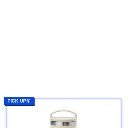
PICK UP⑥