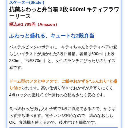
スケーター(Skater)
抗菌ふわっと弁当箱 2段 600ml キティフラワ
ーリース
税込み1,799円（Amazon）
ふわっと盛れる、キュートな2段弁当
パステルピンクのボディに、キティちゃんとテディベアの愛
らしいイラストが描かれた2段弁当箱。容量は600ml（上段
230ml、下段370ml）と、女性のランチにぴったりのサイズ
感です。
ドーム型のフタと中フタで、ご飯やおかずを“ふんわり”と盛
り付け
られます。高い仕切り付きでおかずが片寄りにくく、
4点ロックの密封式で汁漏れの心配も少なく安心です。
食べ終わった後は入れ子式で1段に収納できるので、かさば
らず持ち運べます。電子レンジ対応なので、温めなおしも
OK。食洗機も使えるので、後片付けも簡単です。