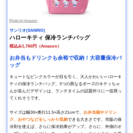
Photo by Amazon
サンリオ(SANRIO)
ハローキティ 保冷ランチバッグ
税込み1,760円（Amazon）
お弁当もドリンクも余裕で収納！大容量保冷バ
ッグ
キュートなピンクカラーが目を引く、大人かわいいハローキ
ティの保冷ランチバッグ。3つの異なるポーズのキティちゃ
んが並んだデザインは、ランチタイムの話題作りに一役買っ
てくれそうです。
サイズは幅30×奥行11.5×高さ21cmで、
お弁当箱やドリン
ク、おやつなどをしっかり収納
できる大きさです。市販の保
冷剤を使えば、さらに保冷効果がアップ。さらに、外側のオ