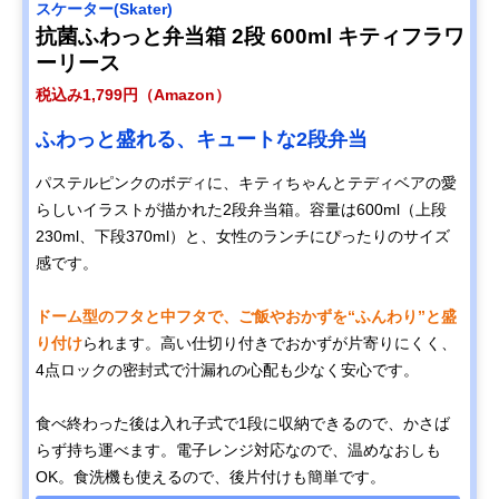
スケーター(Skater)
抗菌ふわっと弁当箱 2段 600ml キティフラワ
ーリース
税込み1,799円（Amazon）
ふわっと盛れる、キュートな2段弁当
パステルピンクのボディに、キティちゃんとテディベアの愛
らしいイラストが描かれた2段弁当箱。容量は600ml（上段
230ml、下段370ml）と、女性のランチにぴったりのサイズ
感です。
ドーム型のフタと中フタで、ご飯やおかずを“ふんわり”と盛
り付け
られます。高い仕切り付きでおかずが片寄りにくく、
4点ロックの密封式で汁漏れの心配も少なく安心です。
食べ終わった後は入れ子式で1段に収納できるので、かさば
らず持ち運べます。電子レンジ対応なので、温めなおしも
OK。食洗機も使えるので、後片付けも簡単です。