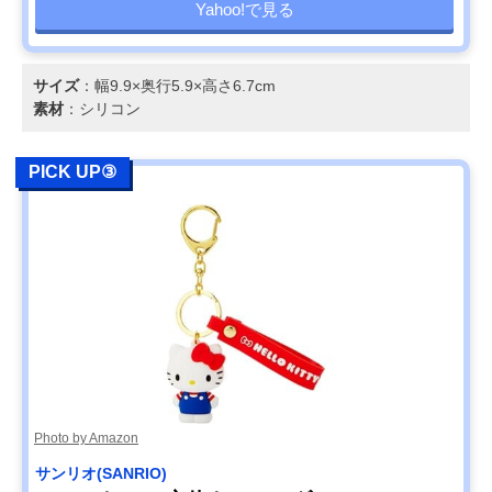
Yahoo!で見る
サイズ
：幅9.9×奥行5.9×高さ6.7cm
素材
：シリコン
PICK UP③
Photo by Amazon
サンリオ(SANRIO)