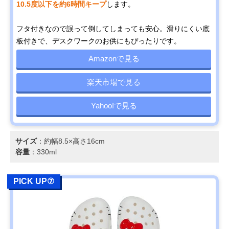
10.5度以下を約6時間キープ
します。
フタ付きなので誤って倒してしまっても安心。滑りにくい底
板付きで、デスクワークのお供にもぴったりです。
Amazonで見る
楽天市場で見る
Yahoo!で見る
サイズ
：約幅8.5×高さ16cm
容量
：330ml
PICK UP⑦