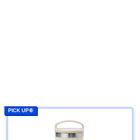
PICK UP⑥