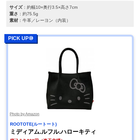
サイズ
：約幅10×奥行3.5×高さ7cm
重さ
：約75.5g
素材
：牛革／レーヨン（内装）
PICK UP⑩
Photo by Amazon
ROOTOTE(ルートート)
ミディアム.ルフル.ハローキティ