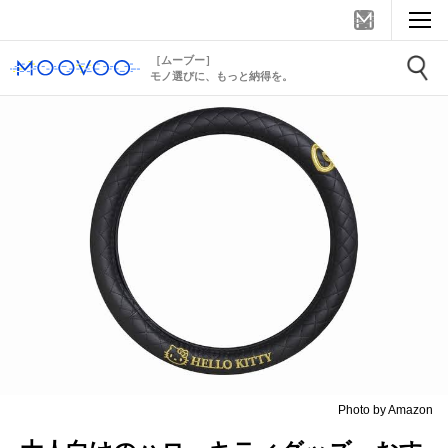
［ムーブー］
モノ選びに、もっと納得を。
Photo by Amazon