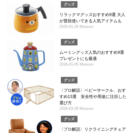
グッズ
リラックマグッズおすすめ9選 大人
が普段使いできる人気アイテムも
2026-01-29 Moovoo
グッズ
ムーミングッズ人気のおすすめ9選
プレゼントにも最適
2026-01-05 Moovoo
グッズ
〈プロ解説〉ベビーサークル、おす
すめ13選 安全性や用途に注目した
選び方
2026-03-28 Moovoo
グッズ
〈プロ解説〉リクライニングチェア