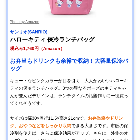
Photo by Amazon
サンリオ(SANRIO)
ハローキティ 保冷ランチバッグ
税込み1,760円（Amazon）
お弁当もドリンクも余裕で収納！大容量保冷バ
ッグ
キュートなピンクカラーが目を引く、大人かわいいハローキ
ティの保冷ランチバッグ。3つの異なるポーズのキティちゃ
んが並んだデザインは、ランチタイムの話題作りに一役買っ
てくれそうです。
サイズは幅30×奥行11.5×高さ21cmで、
お弁当箱やドリン
ク、おやつなどをしっかり収納
できる大きさです。市販の保
冷剤を使えば、さらに保冷効果がアップ。さらに、外側のオ