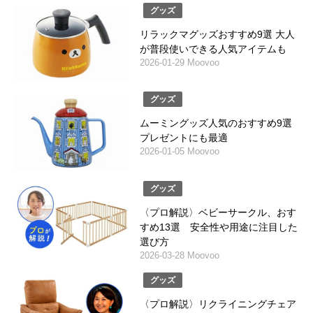
グッズ
リラックマグッズおすすめ9選 大人
が普段使いできる人気アイテムも
2026-01-29 Moovoo
グッズ
ムーミングッズ人気のおすすめ9選
プレゼントにも最適
2026-01-05 Moovoo
グッズ
〈プロ解説〉ベビーサークル、おす
すめ13選 安全性や用途に注目した
選び方
2026-03-28 Moovoo
グッズ
〈プロ解説〉リクライニングチェア