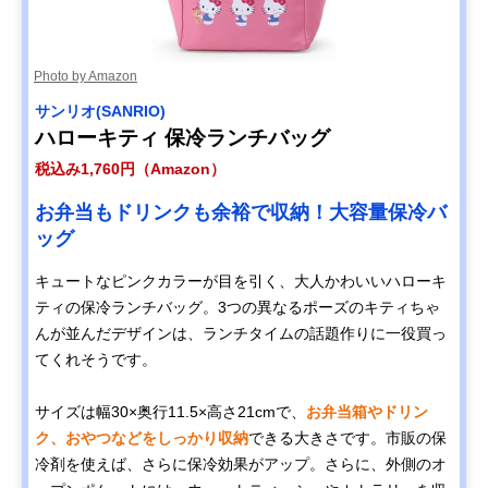
Photo by Amazon
サンリオ(SANRIO)
ハローキティ 保冷ランチバッグ
税込み1,760円（Amazon）
お弁当もドリンクも余裕で収納！大容量保冷バ
ッグ
キュートなピンクカラーが目を引く、大人かわいいハローキ
ティの保冷ランチバッグ。3つの異なるポーズのキティちゃ
んが並んだデザインは、ランチタイムの話題作りに一役買っ
てくれそうです。
サイズは幅30×奥行11.5×高さ21cmで、
お弁当箱やドリン
ク、おやつなどをしっかり収納
できる大きさです。市販の保
冷剤を使えば、さらに保冷効果がアップ。さらに、外側のオ