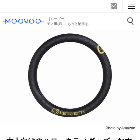
［ムーブー］
モノ選びに、もっと納得を。
Photo by Amazon