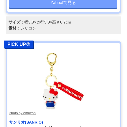
Yahoo!で見る
サイズ
：幅9.9×奥行5.9×高さ6.7cm
素材
：シリコン
PICK UP③
Photo by Amazon
サンリオ(SANRIO)