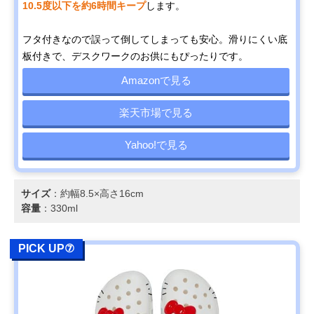
10.5度以下を約6時間キープ
します。
フタ付きなので誤って倒してしまっても安心。滑りにくい底
板付きで、デスクワークのお供にもぴったりです。
Amazonで見る
楽天市場で見る
Yahoo!で見る
サイズ
：約幅8.5×高さ16cm
容量
：330ml
PICK UP⑦