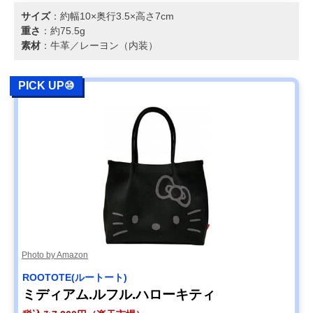
サイズ
：約幅10×奥行3.5×高さ7cm
重さ
：約75.5g
素材
：牛革／レーヨン（内装）
PICK UP⑩
Photo by Amazon
ROOTOTE(ルートート)
ミディアム.ルフル.ハローキティ