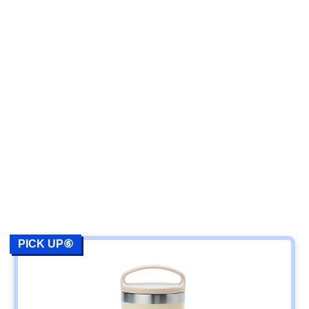
PICK UP⑥