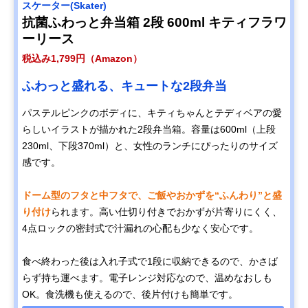
スケーター(Skater)
抗菌ふわっと弁当箱 2段 600ml キティフラワ
ーリース
税込み1,799円（Amazon）
ふわっと盛れる、キュートな2段弁当
パステルピンクのボディに、キティちゃんとテディベアの愛
らしいイラストが描かれた2段弁当箱。容量は600ml（上段
230ml、下段370ml）と、女性のランチにぴったりのサイズ
感です。
ドーム型のフタと中フタで、ご飯やおかずを“ふんわり”と盛
り付け
られます。高い仕切り付きでおかずが片寄りにくく、
4点ロックの密封式で汁漏れの心配も少なく安心です。
食べ終わった後は入れ子式で1段に収納できるので、かさば
らず持ち運べます。電子レンジ対応なので、温めなおしも
OK。食洗機も使えるので、後片付けも簡単です。