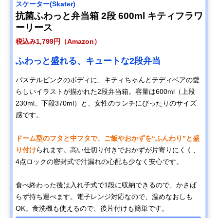
スケーター(Skater)
抗菌ふわっと弁当箱 2段 600ml キティフラワ
ーリース
税込み1,799円（Amazon）
ふわっと盛れる、キュートな2段弁当
パステルピンクのボディに、キティちゃんとテディベアの愛
らしいイラストが描かれた2段弁当箱。容量は600ml（上段
230ml、下段370ml）と、女性のランチにぴったりのサイズ
感です。
ドーム型のフタと中フタで、ご飯やおかずを“ふんわり”と盛
り付け
られます。高い仕切り付きでおかずが片寄りにくく、
4点ロックの密封式で汁漏れの心配も少なく安心です。
食べ終わった後は入れ子式で1段に収納できるので、かさば
らず持ち運べます。電子レンジ対応なので、温めなおしも
OK。食洗機も使えるので、後片付けも簡単です。