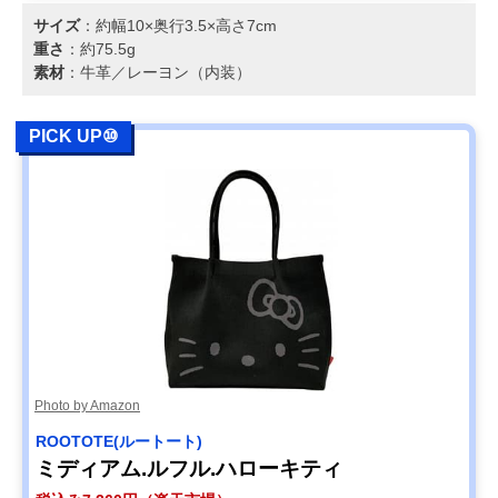
サイズ
：約幅10×奥行3.5×高さ7cm
重さ
：約75.5g
素材
：牛革／レーヨン（内装）
PICK UP⑩
Photo by Amazon
ROOTOTE(ルートート)
ミディアム.ルフル.ハローキティ