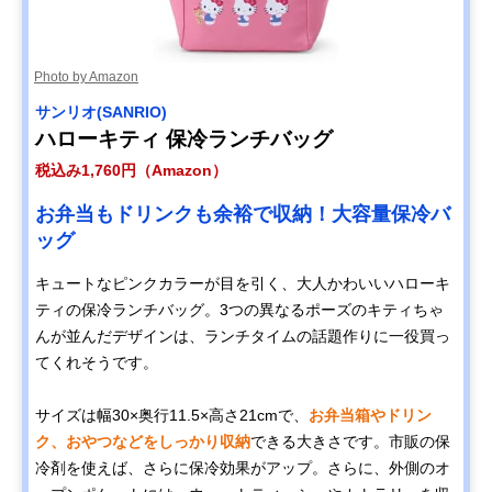
Photo by Amazon
サンリオ(SANRIO)
ハローキティ 保冷ランチバッグ
税込み1,760円（Amazon）
お弁当もドリンクも余裕で収納！大容量保冷バ
ッグ
キュートなピンクカラーが目を引く、大人かわいいハローキ
ティの保冷ランチバッグ。3つの異なるポーズのキティちゃ
んが並んだデザインは、ランチタイムの話題作りに一役買っ
てくれそうです。
サイズは幅30×奥行11.5×高さ21cmで、
お弁当箱やドリン
ク、おやつなどをしっかり収納
できる大きさです。市販の保
冷剤を使えば、さらに保冷効果がアップ。さらに、外側のオ