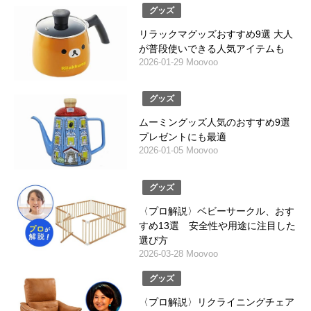
グッズ
リラックマグッズおすすめ9選 大人
が普段使いできる人気アイテムも
2026-01-29 Moovoo
グッズ
ムーミングッズ人気のおすすめ9選
プレゼントにも最適
2026-01-05 Moovoo
グッズ
〈プロ解説〉ベビーサークル、おす
すめ13選 安全性や用途に注目した
選び方
2026-03-28 Moovoo
グッズ
〈プロ解説〉リクライニングチェア