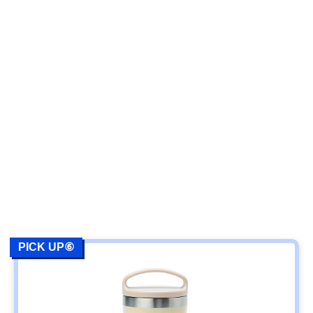
PICK UP⑥