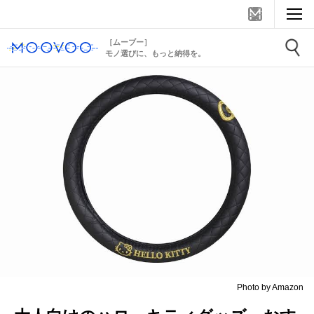
［ムーブー］
モノ選びに、もっと納得を。
Photo by Amazon