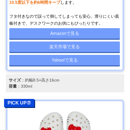
10.5度以下を約6時間キープ
します。
フタ付きなので誤って倒してしまっても安心。滑りにくい底
板付きで、デスクワークのお供にもぴったりです。
Amazonで見る
楽天市場で見る
Yahoo!で見る
サイズ
：約幅8.5×高さ16cm
容量
：330ml
PICK UP⑦