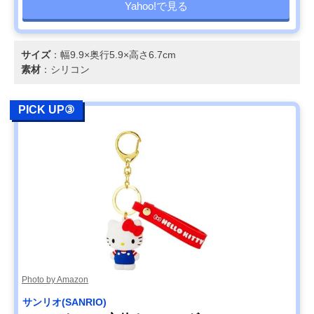
Yahoo!で見る
サイズ
：幅9.9×奥行5.9×高さ6.7cm
素材
：シリコン
PICK UP③
Photo by Amazon
サンリオ(SANRIO)