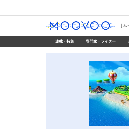
［ム
連載・特集
専門家・ライター