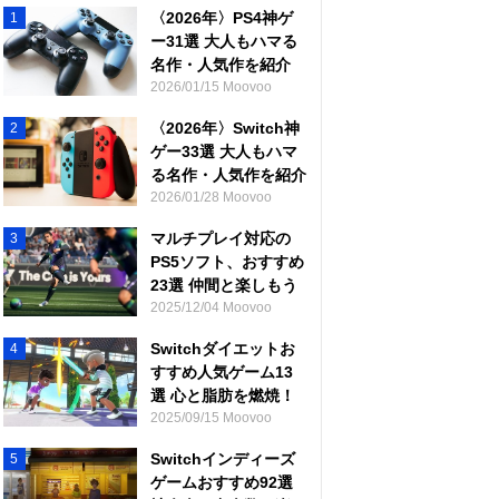
〈2026年〉PS4神ゲ
1
ー31選 大人もハマる
名作・人気作を紹介
2026/01/15 Moovoo
〈2026年〉Switch神
2
ゲー33選 大人もハマ
る名作・人気作を紹介
2026/01/28 Moovoo
マルチプレイ対応の
3
PS5ソフト、おすすめ
23選 仲間と楽しもう
2025/12/04 Moovoo
Switchダイエットお
4
すすめ人気ゲーム13
選 心と脂肪を燃焼！
2025/09/15 Moovoo
Switchインディーズ
5
ゲームおすすめ92選