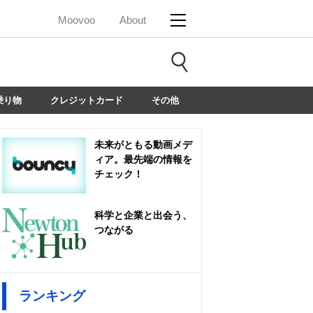
Moovoo
About
乗り物
クレジットカード
その他
未来がともる動画メデ
ィア。最先端の情報を
チェック！
科学と企業と出会う、
つながる
ランキング