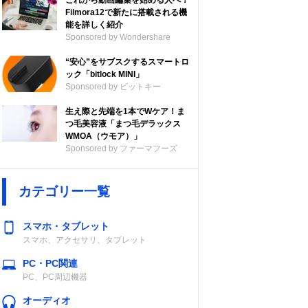
これから動画編集を始める人へ！
Filmora12で新たに搭載される機
能を詳しく紹介
Sponsored by Wondershare
“安心”をサブスクするスマートロ
ック「bitlock MINI」
Sponsored by ビットキー
生え際と先端を1本でWケア！ま
つ毛美容液「まつ毛デラックス
WMOA（ウモア）」
Sponsored by ファーマフーズ
カテゴリー一覧
スマホ・タブレット
スマホ、アクセサリ、タブレット
PC・PC関連
PC、PC周辺機器
オーディオ