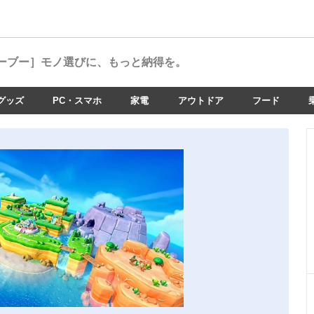
ーブー］
モノ選びに、もっと納得を。
グッズ
PC・スマホ
家電
アウトドア
フード