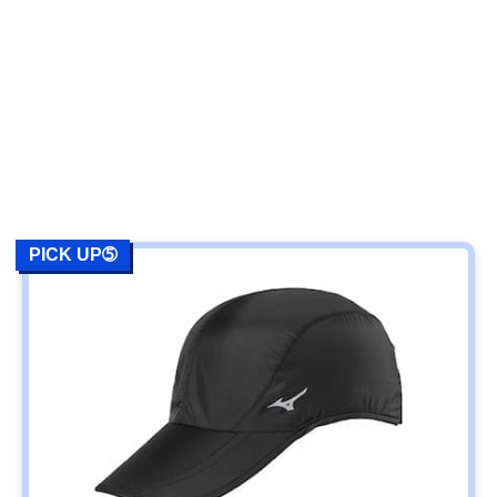
PICK UP➄