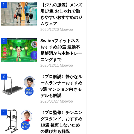
【ジムの服装】メンズ
1
用17選 おしゃれで動
きやすいおすすめのジ
ムウェア
2025/12/20 Moovoo
Switchフィットネス
2
おすすめ20選 運動不
足解消から本格トレー
ニングまで
2025/12/11 Moovoo
〈プロ解説〉静かなル
3
ームランナーおすすめ
9選 マンション向きモ
デルも解説
2026/01/27 Moovoo
〈プロ監修〉チンニン
4
グスタンド、おすすめ
10選 後悔しないため
の選び方も解説