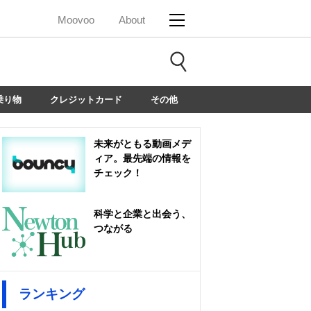
Moovoo
About
乗り物
クレジットカード
その他
未来がともる動画メデ
ィア。最先端の情報を
チェック！
科学と企業と出会う、
つながる
ランキング