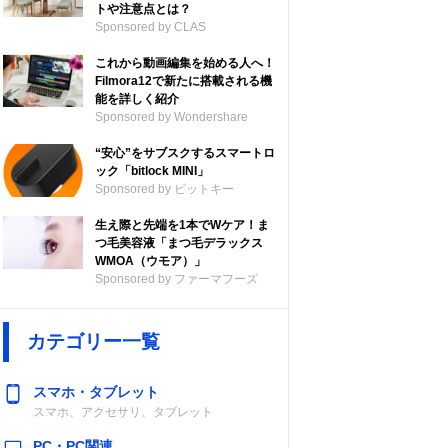
トや注意点とは？
Sponsored by CLAS
これから動画編集を始める人へ！
Filmora12で新たに搭載される機
能を詳しく紹介
Sponsored by Wondershare
“安心”をサブスクするスマートロ
ック「bitlock MINI」
Sponsored by ビットキー
生え際と先端を1本でWケア！ま
つ毛美容液「まつ毛デラックス
WMOA（ウモア）」
Sponsored by ファーマフーズ
カテゴリー一覧
スマホ・タブレット
スマホ、アクセサリ、タブレット
PC・PC関連