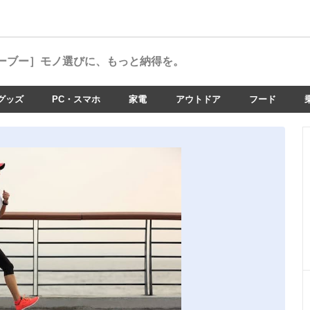
ーブー］
モノ選びに、もっと納得を。
グッズ
PC・スマホ
家電
アウトドア
フード