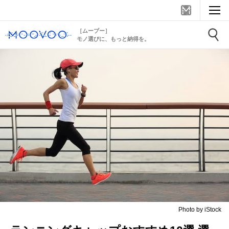
［ムーブー］
モノ選びに、もっと納得を。
Photo by iStock