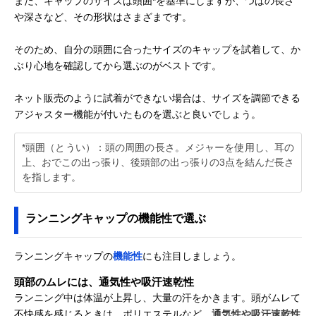
また、キャップのサイズは頭囲*を基準にしますが、つばの長さ
や深さなど、その形状はさまざまです。
そのため、自分の頭囲に合ったサイズのキャップを試着して、か
ぶり心地を確認してから選ぶのがベストです。
ネット販売のように試着ができない場合は、サイズを調節できる
アジャスター機能が付いたものを選ぶと良いでしょう。
*頭囲（とうい）：頭の周囲の長さ。メジャーを使用し、耳の
上、おでこの出っ張り、後頭部の出っ張りの3点を結んだ長さ
を指します。
ランニングキャップの機能性で選ぶ
ランニングキャップの
機能性
にも注目しましょう。
頭部のムレには、通気性や吸汗速乾性
ランニング中は体温が上昇し、大量の汗をかきます。頭がムレて
不快感を感じるときは、ポリエステルなど、
通気性や吸汗速乾性