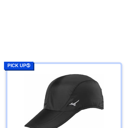
PICK UP➄