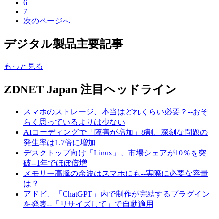
6
7
次のページへ
デジタル製品主要記事
もっと見る
ZDNET Japan 注目ヘッドライン
スマホのストレージ、本当はどれくらい必要？--おそ
らく思っているよりは少ない
AIコーディングで「障害が増加」8割、深刻な問題の
発生率は1.7倍に増加
デスクトップ向け「Linux」、市場シェアが10％を突
破--1年でほぼ倍増
メモリー高騰の余波はスマホにも--実際に必要な容量
は？
アドビ、「ChatGPT」内で制作が完結するプラグイン
を発表--「リサイズして」で自動適用