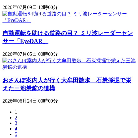
2026年07月09日 12時00分
自動運転を助ける道路の目？ ミリ波レーダーセン
サー「EyeDAR」
2026年07月05日 00時00分
おさんぽ案内人が行く大牟田散歩 石炭採掘で栄
えた三池炭鉱の遺構
2026年06月24日 00時00分
1
2
3
4
5