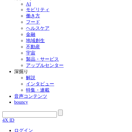
AI
モビリティ
働き方
フード
ヘルスケア
金融
地域創生
不動産
宇宙
製品・サービス
アップルセンター
深掘り
解説
インタビュー
特集・連載
音声コンテンツ
bouncy
4X ID
ログイン