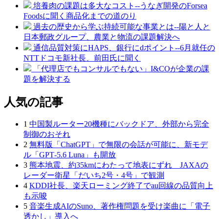
培養肉の課題は多大なコスト--うなぎ開発のForsea
Foodsに聞く商品化までの道のり
過去の歴史から学ぶ持続可能な事業とは--陽と人と
日本郵政グループ、農業と物流の課題解決へ
通信品質対策にHAPS、銀行にdポイント--6月就任の
NTTドコモ新社長、前田氏に聞く
「代理店でもコンサルでもない」I&COが企業の課
題を解決する
人気の記事
1
中国製ルーター20機種にバックドア、外部から完全
制御のおそれ
2
無料版「ChatGPT」で無限の会話が可能に、新モデ
ル「GPT‑5.6 Luna」も開放
3
熊本地震、約35kmにわたって地表にずれ JAXAの
レーダー衛星「だいち2号・4号」で観測
4
KDDI社長、楽天ローミング終了でau回線の品質向上
も示唆
5
音楽生成AIのSuno、著作権問題を受け楽曲に「電子
透かし」導入へ