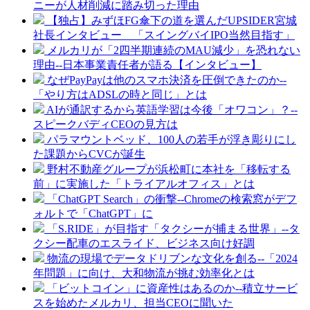
ニーが人材削減に踏み切った理由
【独占】みずほFG傘下の道を選んだUPSIDER宮城
社長インタビュー 「スイングバイIPO当然目指す」
メルカリが「2四半期連続のMAU減少」を恐れない
理由--日本事業責任者が語る【インタビュー】
なぜPayPayは他のスマホ決済を圧倒できたのか--
「やり方はADSLの時と同じ」とは
AIが通訳するから英語学習は今後「オワコン」？--
スピークバディCEOの見方は
パラマウントベッド、100人の若手が浮き彫りにし
た課題からCVCが誕生
野村不動産グループが浜松町に本社を「移転する
前」に実施した「トライアルオフィス」とは
「ChatGPT Search」の衝撃--Chromeの検索窓がデフ
ォルトで「ChatGPT」に
「S.RIDE」が目指す「タクシーが捕まる世界」--タ
クシー配車のエスライド、ビジネス向け好調
物流の現場でデータドリブンな文化を創る--「2024
年問題」に向け、大和物流が挑む効率化とは
「ビットコイン」に資産性はあるのか--積立サービ
スを始めたメルカリ、担当CEOに聞いた