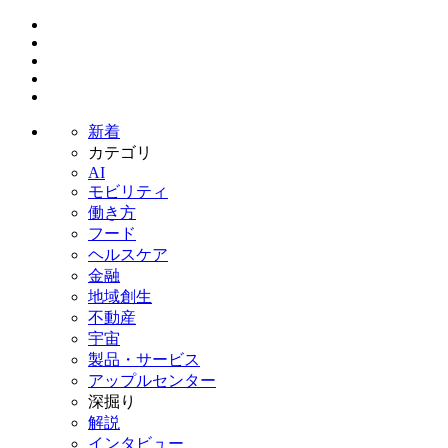
新着
カテゴリ
AI
モビリティ
働き方
フード
ヘルスケア
金融
地域創生
不動産
宇宙
製品・サービス
アップルセンター
深掘り
解説
インタビュー