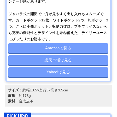
ンテージ感があります。
ジャバラ式の開閉で中身が見やすく出し入れもスムーズで
す。カードポケット12枚、ワイドポケット2つ、札ポケット3
つ、さらに小銭ポケットと収納力抜群。プチプライスながら
も充実の機能性とデザイン性を兼ね備えた、デイリーユース
にぴったりのお財布です。
Amazonで見る
楽天市場で見る
Yahoo!で見る
サイズ
：約幅19.5×奥行3×高さ9.5cm
重量
：約173g
素材
：合成皮革
PICK UP➉