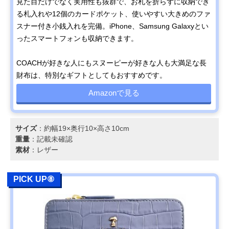
見た目だけでなく実用性も抜群で、お札を折らずに収納でき
る札入れや12個のカードポケット、使いやすい大きめのファ
スナー付き小銭入れを完備。iPhone、Samsung Galaxyとい
ったスマートフォンも収納できます。
COACHが好きな人にもスヌーピーが好きな人も大満足な長
財布は、特別なギフトとしてもおすすめです。
Amazonで見る
サイズ
：約幅19×奥行10×高さ10cm
重量
：記載未確認
素材
：レザー
PICK UP⑧