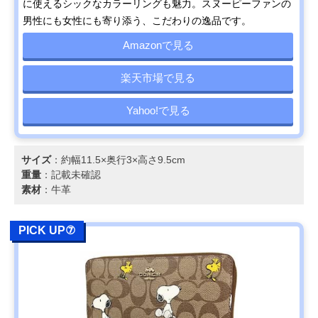
に使えるシックなカラーリングも魅力。スヌーピーファンの
男性にも女性にも寄り添う、こだわりの逸品です。
Amazonで見る
楽天市場で見る
Yahoo!で見る
サイズ
：約幅11.5×奥行3×高さ9.5cm
重量
：記載未確認
素材
：牛革
PICK UP⑦