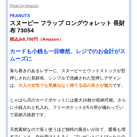
Photo by Amazon
PEANUTS
スヌーピー フラップ ロングウォレット 長財
布 73054
税込み8,700円（Amazon）
カードも小銭も一目瞭然、レジでのお会計がス
ムーズに
落ち着きのあるレザーに、スヌーピーとウッドストックが型
押しされた長財布。シンプルで洗練された型押しデザイン
は、
大人の女性でも気兼ねなく持てる品の良さが魅力
です。
じゃばら式のカードポケットには最大16枚が収納可能。さら
に小銭入れと札入れ、フリーポケットが5カ所が備わってい
て収納力抜群です。
天然素材なので長く使うほど独特の風合いが出て、愛着も増
すでしょう。自分用はもちろん、プレゼントにもぴったりの