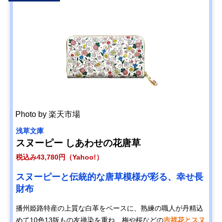
Photo by 楽天市場
浅草文庫
スヌーピー しあわせの花唐草
税込み43,780円（Yahoo!）
スヌーピーと伝統的な唐草模様が彩る、幸せ長
財布
播州姫路特産の上質な白革をベースに、熟練の職人が丹精込
めて10色13版もの友禅染を重ね、梅や桜などの
吉祥花とスヌ