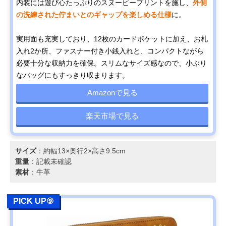
内装には遊び心たっぷりのスヌーピープリントを施し、
外側
の洗練された佇まいとのギャップを楽しめる仕様
に。
実用面も充実しており、12枚のカードポケットに加え、お札
入れ2か所、ファスナー付き小銭入れと、コンパクトながら
必要十分な収納力を確保。スリムなサイズ感なので、小ぶり
なバッグにもすっきり収まります。
Amazonで見る
楽天市場で見る
サイズ
：約幅13×奥行2×高さ9.5cm
重量
：記載未確認
素材
：牛革
PICK UP⑨