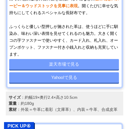
ーピー＆ウッドストックを見事に表現
。開くたびに幸せな気
持ちにしてくれるスペシャルな長財布です。
ふっくらと優しい型押しが施された革は、使うほどに手に馴
染み、味わい深い表情を見せてくれるのも魅力。大きく開く
コの字ファスナーで使いやすく、カード入れ、札入れ、オー
プンポケット、ファスナー付き小銭入れと収納も充実してい
ます。
楽天市場で見る
Yahoo!で見る
サイズ
：約幅19×奥行2.4×高さ10.5cm
重量
：約180g
素材
：外装＝牛革に着彩（文庫革）、内装＝牛革、合成皮革
PICK UP④