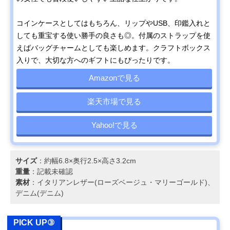
コインケースとしてはもちろん、リップやUSB、印鑑入れと
しても重宝する使い勝手の良さも◎。付属のストラップを使
えばバッグチャームとしても楽しめます。クラフトボックス
入りで、大切な方へのギフトにもぴったりです。
Amazonで見る
楽天市場で見る
Yahoo!で見る
サイズ
：約幅6.8×奥行2.5×高さ3.2cm
重量
：記載未確認
素材
：イタリアンレザー(ローズベージュ・マリーゴールド)、
デニム(デニム)
PICK UP③