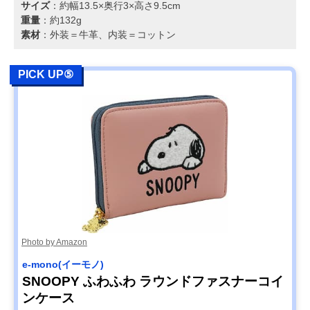
サイズ
：約幅13.5×奥行3×高さ9.5cm
重量
：約132g
素材
：外装＝牛革、内装＝コットン
PICK UP⑤
Photo by Amazon
e-mono(イーモノ)
SNOOPY ふわふわ ラウンドファスナーコイ
ンケース