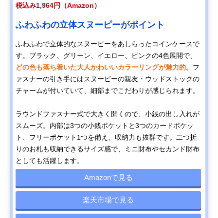
税込み1,964円（Amazon）
ふわふわの立体スヌーピーがポイント
ふわふわで立体的なスヌーピーをあしらったコインケースで
す。ブラック、グリーン、イエロー、ピンクの4色展開で、
どの色も落ち着いた大人かわいいカラーリングが魅力的
。フ
ァスナーの引き手にはスヌーピーの親友・ウッドストックの
チャームが付いていて、細部までこだわりが感じられます。
ラウンドファスナー式で大きく開くので、小銭の出し入れが
スムーズ。内部は3つの小銭ポケットと3つのカードポケッ
ト、フリーポケット1つを備え、収納力も抜群です。二つ折
りのお札も収納できるサイズ感で、ミニ財布やセカンド財布
としても活躍します。
Amazonで見る
楽天市場で見る