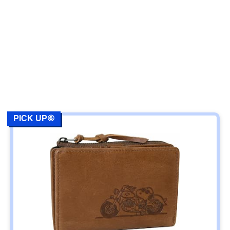
PICK UP⑥