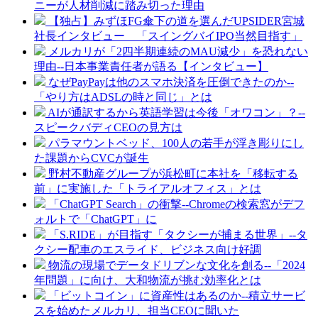
ニーが人材削減に踏み切った理由
【独占】みずほFG傘下の道を選んだUPSIDER宮城
社長インタビュー 「スイングバイIPO当然目指す」
メルカリが「2四半期連続のMAU減少」を恐れない
理由--日本事業責任者が語る【インタビュー】
なぜPayPayは他のスマホ決済を圧倒できたのか--
「やり方はADSLの時と同じ」とは
AIが通訳するから英語学習は今後「オワコン」？--
スピークバディCEOの見方は
パラマウントベッド、100人の若手が浮き彫りにし
た課題からCVCが誕生
野村不動産グループが浜松町に本社を「移転する
前」に実施した「トライアルオフィス」とは
「ChatGPT Search」の衝撃--Chromeの検索窓がデフ
ォルトで「ChatGPT」に
「S.RIDE」が目指す「タクシーが捕まる世界」--タ
クシー配車のエスライド、ビジネス向け好調
物流の現場でデータドリブンな文化を創る--「2024
年問題」に向け、大和物流が挑む効率化とは
「ビットコイン」に資産性はあるのか--積立サービ
スを始めたメルカリ、担当CEOに聞いた