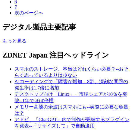
6
7
次のページへ
デジタル製品主要記事
もっと見る
ZDNET Japan 注目ヘッドライン
スマホのストレージ、本当はどれくらい必要？--おそ
らく思っているよりは少ない
AIコーディングで「障害が増加」8割、深刻な問題の
発生率は1.7倍に増加
デスクトップ向け「Linux」、市場シェアが10％を突
破--1年でほぼ倍増
メモリー高騰の余波はスマホにも--実際に必要な容量
は？
アドビ、「ChatGPT」内で制作が完結するプラグイン
を発表--「リサイズして」で自動適用