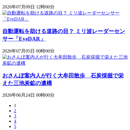
2026年07月09日 12時00分
自動運転を助ける道路の目？ ミリ波レーダーセン
サー「EyeDAR」
2026年07月05日 00時00分
おさんぽ案内人が行く大牟田散歩 石炭採掘で栄
えた三池炭鉱の遺構
2026年06月24日 00時00分
1
2
3
4
5