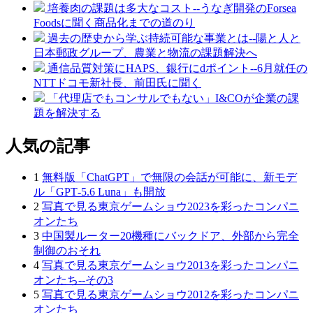
培養肉の課題は多大なコスト--うなぎ開発のForsea
Foodsに聞く商品化までの道のり
過去の歴史から学ぶ持続可能な事業とは--陽と人と
日本郵政グループ、農業と物流の課題解決へ
通信品質対策にHAPS、銀行にdポイント--6月就任の
NTTドコモ新社長、前田氏に聞く
「代理店でもコンサルでもない」I&COが企業の課
題を解決する
人気の記事
1
無料版「ChatGPT」で無限の会話が可能に、新モデ
ル「GPT‑5.6 Luna」も開放
2
写真で見る東京ゲームショウ2023を彩ったコンパニ
オンたち
3
中国製ルーター20機種にバックドア、外部から完全
制御のおそれ
4
写真で見る東京ゲームショウ2013を彩ったコンパニ
オンたち--その3
5
写真で見る東京ゲームショウ2012を彩ったコンパニ
オンたち