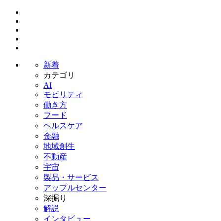
新着
カテゴリ
AI
モビリティ
働き方
フード
ヘルスケア
金融
地域創生
不動産
宇宙
製品・サービス
アップルセンター
深掘り
解説
インタビュー