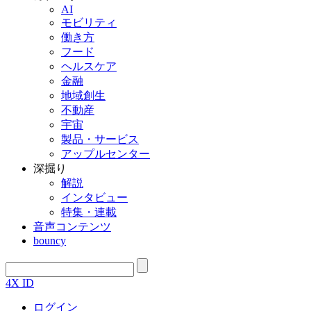
AI
モビリティ
働き方
フード
ヘルスケア
金融
地域創生
不動産
宇宙
製品・サービス
アップルセンター
深掘り
解説
インタビュー
特集・連載
音声コンテンツ
bouncy
4X ID
ログイン