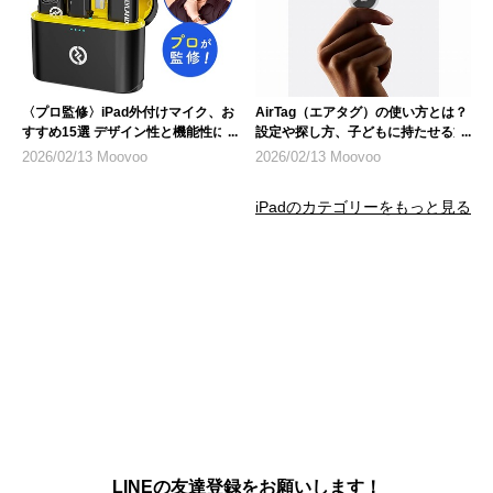
〈プロ監修〉iPad外付けマイク、お
AirTag（エアタグ）の使い方とは？
すすめ15選 デザイン性と機能性に
設定や探し方、子どもに持たせる方
も注目
法、悪用リスクについて
2026/02/13 Moovoo
2026/02/13 Moovoo
iPadのカテゴリーをもっと見る
LINEの友達登録をお願いします！