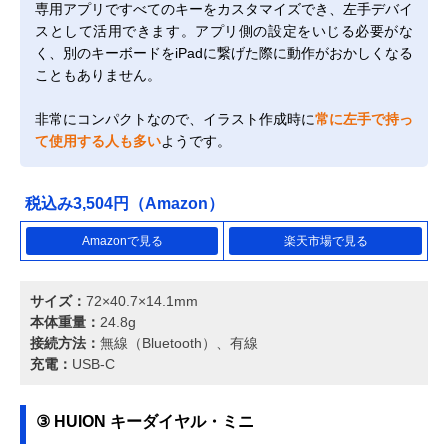
専用アプリですべてのキーをカスタマイズでき、左手デバイ
スとして活用できます。アプリ側の設定をいじる必要がな
く、別のキーボードをiPadに繋げた際に動作がおかしくなる
こともありません。
非常にコンパクトなので、イラスト作成時に
常に左手で持っ
て使用する人も多い
ようです。
税込み3,504円（Amazon）
Amazonで見る
楽天市場で見る
サイズ：
72×40.7×14.1mm
本体重量：
24.8g
接続方法：
無線（Bluetooth）、有線
充電：
USB-C
③ HUION キーダイヤル・ミニ