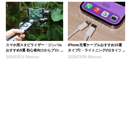
スマホ用スタビライザー・ジンバル
iPhone充電ケーブルおすすめ10選
おすすめ9選 初心者向けからプロ仕
タイプC・ライトニングの2タイプ
様まで
を紹介
2026/03/14 Moovoo
2026/03/09 Moovoo