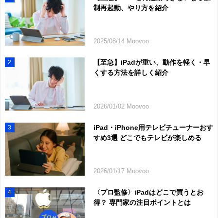
制再起動、やり方を紹介
2025/08/14 Moovoo
【至急】iPadが重い、動作を軽く・早
2
くする方法を詳しく紹介
2026/01/02 Moovoo
iPad・iPhone用テレビチューナーおす
3
すめ3選 どこでもテレビが楽しめる
2026/01/17 Moovoo
〈プロ監修〉iPadはどこで買うとお
4
得？ 専門家の注目ポイントとは