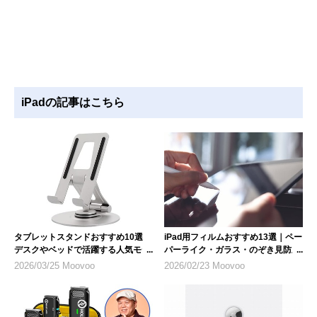
iPadの記事はこちら
タブレットスタンドおすすめ10選
iPad用フィルムおすすめ13選｜ペー
デスクやベッドで活躍する人気モデ
パーライク・ガラス・のぞき見防止
ル
など人気製品を紹介
2026/03/25 Moovoo
2026/02/23 Moovoo