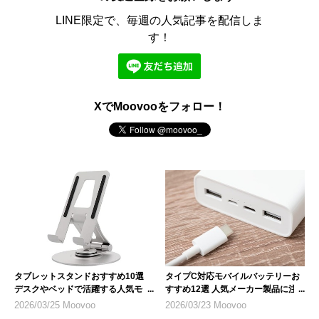
LINE限定で、毎週の人気記事を配信しま
す！
XでMoovooをフォロー！
タブレットスタンドおすすめ10選
タイプC対応モバイルバッテリーお
デスクやベッドで活躍する人気モデ
すすめ12選 人気メーカー製品に注
ル
目
2026/03/25 Moovoo
2026/03/23 Moovoo