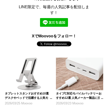
LINE限定で、毎週の人気記事を配信しま
す！
XでMoovooをフォロー！
タブレットスタンドおすすめ10選
タイプC対応モバイルバッテリーお
デスクやベッドで活躍する人気モデ
すすめ12選 人気メーカー製品に注
ル
目
2026/03/25 Moovoo
2026/03/23 Moovoo