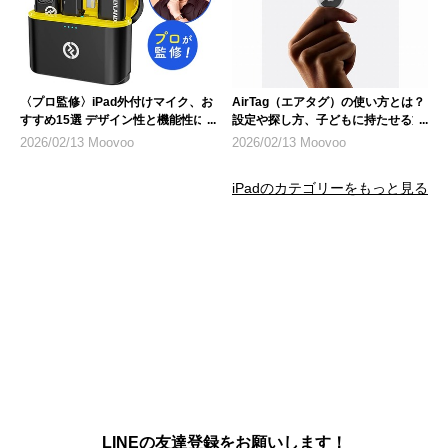
〈プロ監修〉iPad外付けマイク、お
AirTag（エアタグ）の使い方とは？
すすめ15選 デザイン性と機能性に
設定や探し方、子どもに持たせる方
も注目
法、悪用リスクについて
2026/02/13 Moovoo
2026/02/13 Moovoo
iPadのカテゴリーをもっと見る
LINEの友達登録をお願いします！