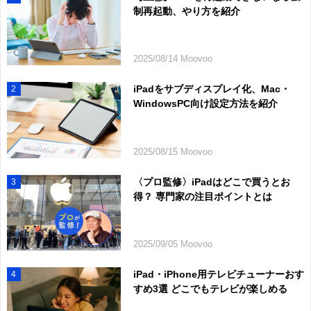
制再起動、やり方を紹介
2025/08/14 Moovoo
iPadをサブディスプレイ化、Mac・
2
WindowsPC向け設定方法を紹介
2025/08/15 Moovoo
〈プロ監修〉iPadはどこで買うとお
3
得？ 専門家の注目ポイントとは
2025/09/05 Moovoo
iPad・iPhone用テレビチューナーおす
4
すめ3選 どこでもテレビが楽しめる