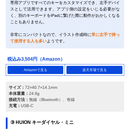
専用アプリですべてのキーをカスタマイズでき、左手デバイ
スとして活用できます。アプリ側の設定をいじる必要がな
く、別のキーボードをiPadに繋げた際に動作がおかしくなる
こともありません。
非常にコンパクトなので、イラスト作成時に
常に左手で持っ
て使用する人も多い
ようです。
税込み3,504円（Amazon）
Amazonで見る
楽天市場で見る
サイズ：
72×40.7×14.1mm
本体重量：
24.8g
接続方法：
無線（Bluetooth）、有線
充電：
USB-C
③ HUION キーダイヤル・ミニ