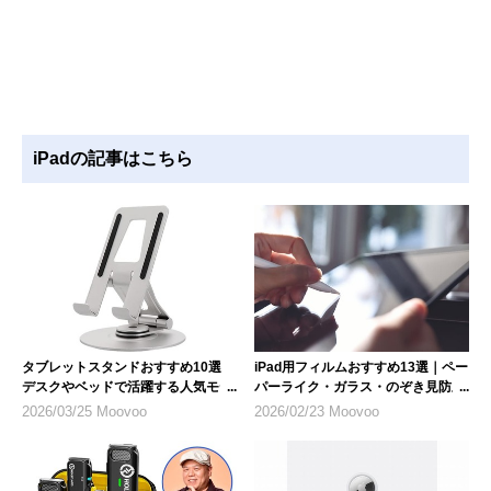
iPadの記事はこちら
タブレットスタンドおすすめ10選
iPad用フィルムおすすめ13選｜ペー
デスクやベッドで活躍する人気モデ
パーライク・ガラス・のぞき見防止
ル
など人気製品を紹介
2026/03/25 Moovoo
2026/02/23 Moovoo