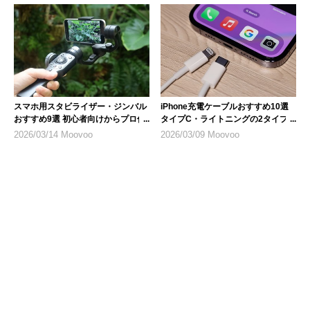
スマホ用スタビライザー・ジンバル
iPhone充電ケーブルおすすめ10選
おすすめ9選 初心者向けからプロ仕
タイプC・ライトニングの2タイプ
様まで
を紹介
2026/03/14 Moovoo
2026/03/09 Moovoo