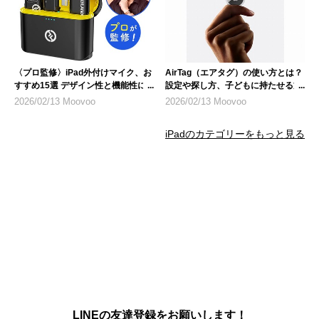
〈プロ監修〉iPad外付けマイク、お
AirTag（エアタグ）の使い方とは？
すすめ15選 デザイン性と機能性に
設定や探し方、子どもに持たせる方
も注目
法、悪用リスクについて
2026/02/13 Moovoo
2026/02/13 Moovoo
iPadのカテゴリーをもっと見る
LINEの友達登録をお願いします！