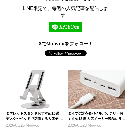
LINE限定で、毎週の人気記事を配信しま
す！
XでMoovooをフォロー！
タブレットスタンドおすすめ10選
タイプC対応モバイルバッテリーお
デスクやベッドで活躍する人気モデ
すすめ12選 人気メーカー製品に注
ル
目
2026/03/25 Moovoo
2026/03/23 Moovoo