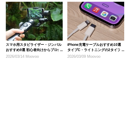
スマホ用スタビライザー・ジンバル
iPhone充電ケーブルおすすめ10選
おすすめ9選 初心者向けからプロ仕
タイプC・ライトニングの2タイプ
様まで
を紹介
2026/03/14 Moovoo
2026/03/09 Moovoo