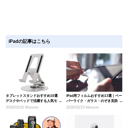
iPadの記事はこちら
タブレットスタンドおすすめ10選
iPad用フィルムおすすめ13選｜ペー
デスクやベッドで活躍する人気モデ
パーライク・ガラス・のぞき見防止
ル
など人気製品を紹介
2026/03/25 Moovoo
2026/02/23 Moovoo