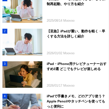
制再起動、やり方を紹介
2025/08/14 Moovoo
【至急】iPadが重い、動作を軽く・早
2
くする方法を詳しく紹介
2026/01/02 Moovoo
iPad・iPhone用テレビチューナーおす
3
すめ3選 どこでもテレビが楽しめる
2026/01/17 Moovoo
iPadで手書きメモ、どのアプリ使う？
4
Apple Pencilやタッチペンを使っても
っと便利に