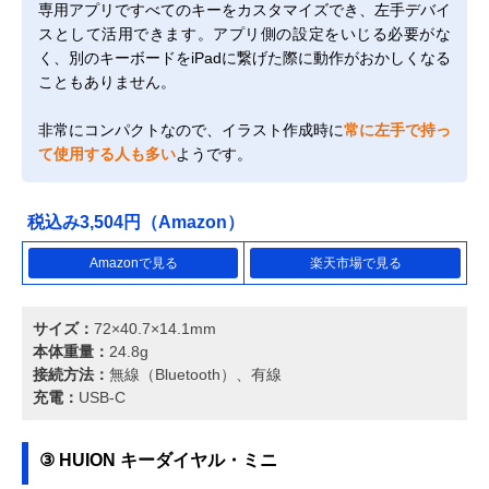
専用アプリですべてのキーをカスタマイズでき、左手デバイ
スとして活用できます。アプリ側の設定をいじる必要がな
く、別のキーボードをiPadに繋げた際に動作がおかしくなる
こともありません。
非常にコンパクトなので、イラスト作成時に
常に左手で持っ
て使用する人も多い
ようです。
税込み3,504円（Amazon）
Amazonで見る
楽天市場で見る
サイズ：
72×40.7×14.1mm
本体重量：
24.8g
接続方法：
無線（Bluetooth）、有線
充電：
USB-C
③ HUION キーダイヤル・ミニ