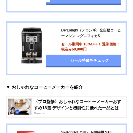
De'Longhi（デロンギ）全自動コーヒ
ーマシン マグニフィカS
セール期間中 16%OFF！ 通常価格：
税込み69,800円
セール特価をチェック
▼ おしゃれなコーヒーメーカーを紹介
〈プロ監修〉おしゃれなコーヒーメーカーおす
すめ18選 デザインと機能性に優れた一品とは
Moovoo
SwitchBot ロボット掃除機 S10