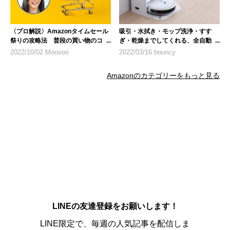
〈プロ解説〉Amazonタイムセール
吸引・水拭き・モップ洗浄・すす
祭りの攻略法 普段の買い物のコツ
ぎ・乾燥までしてくれる、全自動ロ
も紹介
ボット掃除機「yeediモップステー
2022/10/02 Moovoo
2022/03/16 bouncy
ション」
Amazonのカテゴリーをもっと見る
LINEの友達登録をお願いします！
LINE限定で、毎週の人気記事を配信しま