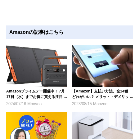
Amazonの記事はこちら
Amazonプライムデー開催中！ 7月
【Amazon】支払い方法、全14種
17日（水）までお得に買える注目商
どれがいい？ メリット・デメリット
品を紹介
を解説
2024/07/16 Moovoo
2023/08/15 Moovoo