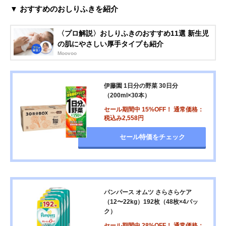
▼ おすすめのおしりふきを紹介
〈プロ解説〉おしりふきのおすすめ11選 新生児
の肌にやさしい厚手タイプも紹介
Moovoo
伊藤園 1日分の野菜 30日分
（200ml×30本）
セール期間中 15%OFF！ 通常価格：
税込み2,558円
セール特価をチェック
パンパース オムツ さらさらケア
（12〜22kg）192枚（48枚×4パッ
ク）
セール期間中 28%OFF！ 通常価格：