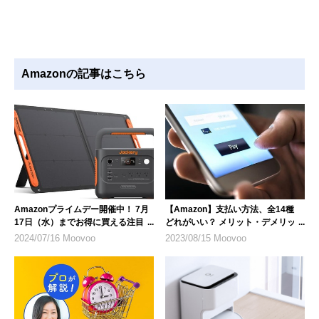
Amazonの記事はこちら
Amazonプライムデー開催中！ 7月
【Amazon】支払い方法、全14種
17日（水）までお得に買える注目商
どれがいい？ メリット・デメリット
品を紹介
を解説
2024/07/16 Moovoo
2023/08/15 Moovoo