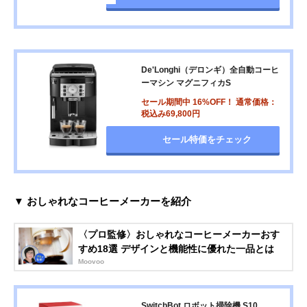
De'Longhi（デロンギ）全自動コーヒ
ーマシン マグニフィカS
セール期間中 16%OFF！ 通常価格：
税込み69,800円
セール特価をチェック
▼ おしゃれなコーヒーメーカーを紹介
〈プロ監修〉おしゃれなコーヒーメーカーおす
すめ18選 デザインと機能性に優れた一品とは
Moovoo
SwitchBot ロボット掃除機 S10