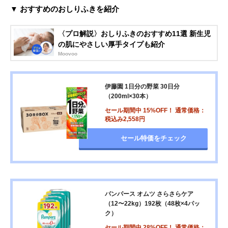
▼ おすすめのおしりふきを紹介
〈プロ解説〉おしりふきのおすすめ11選 新生児
の肌にやさしい厚手タイプも紹介
Moovoo
伊藤園 1日分の野菜 30日分
（200ml×30本）
セール期間中 15%OFF！ 通常価格：
税込み2,558円
セール特価をチェック
パンパース オムツ さらさらケア
（12〜22kg）192枚（48枚×4パッ
ク）
セール期間中 28%OFF！ 通常価格：