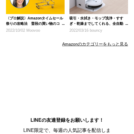
〈プロ解説〉Amazonタイムセール
吸引・水拭き・モップ洗浄・すす
祭りの攻略法 普段の買い物のコツ
ぎ・乾燥までしてくれる、全自動ロ
も紹介
ボット掃除機「yeediモップステー
2022/10/02 Moovoo
2022/03/16 bouncy
ション」
Amazonのカテゴリーをもっと見る
LINEの友達登録をお願いします！
LINE限定で、毎週の人気記事を配信しま