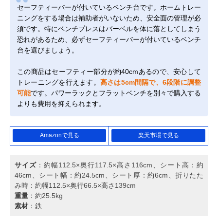
セーフティーバーが付いているベンチ台です。ホームトレー
ニングをする場合は補助者がいないため、安全面の管理が必
須です。特にベンチプレスはバーベルを体に落としてしまう
恐れがあるため、必ずセーフティーバーが付いているベンチ
台を選びましょう。
この商品はセーフティー部分が約40cmあるので、安心して
トレーニングを行えます。
高さは5cm間隔で、6段階に調整
可能
です。パワーラックとフラットベンチを別々で購入する
よりも費用を抑えられます。
Amazonで見る
楽天市場で見る
サイズ
：約幅112.5×奥行117.5×高さ116cm、シート高：約
46cm、シート幅：約24.5cm、シート厚：約6cm、折りたた
み時：約幅112.5×奥行66.5×高さ139cm
重量
：約25.5kg
素材
：鉄