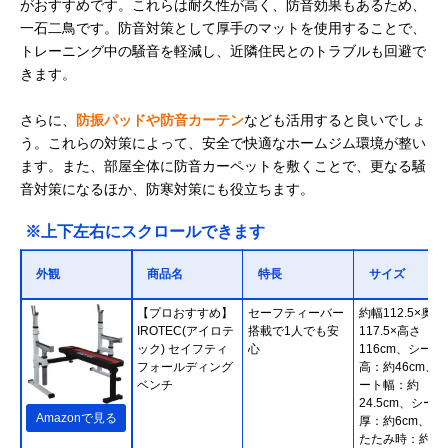
がおすすめです。これらは耐久性が高く、防音効果もあるため、
一石二鳥です。防音対策として厚手のマットを使用することで、
トレーニング中の騒音を軽減し、近隣住民とのトラブルも回避で
きます。
さらに、
防振パッドや防音カーテン
なども活用すると良いでしょ
う。これらの対策によって、安全で快適なホームジム環境が整い
ます。また、部屋全体に防音カーペットを敷くことで、更なる騒
音対策になるほか、防寒対策にも役立ちます。
※上下左右にスクロールできます
外観
商品名
特長
サイズ
【プロおすすめ】
セーフティーバー
約幅112.5×奥行
IROTEC(アイロテ
搭載で1人でも安
117.5×高さ
ック) セイフティ
心
116cm、シート
フォールディング
高：約46cm、
ベンチ
ート幅：約
24.5cm、シート
Amazonで見る
厚：約6cm、折
たたみ時：約幅