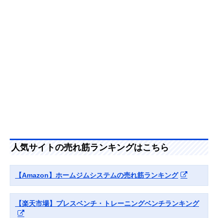
【プロおすすめ】
ダイヤルを回すだ
24kg：幅21×奥
Amazonで見る
TOP FILM 可変式
けの簡単な重量調
44×高さ21cm、
ダンベル2個セッ
整
40kg：幅24×奥
ト
44×21cm
人気サイトの売れ筋ランキングはこちら
【Amazon】ホームジムシステムの売れ筋ランキング
【楽天市場】プレスベンチ・トレーニングベンチランキング