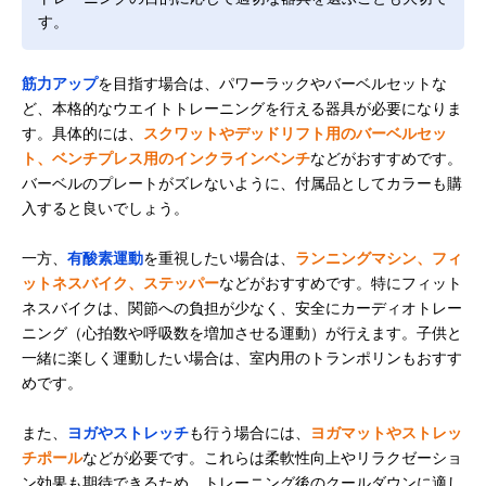
す。
筋力アップ
を目指す場合は、パワーラックやバーベルセットな
ど、本格的なウエイトトレーニングを行える器具が必要になりま
す。具体的には、
スクワットやデッドリフト用のバーベルセッ
ト、ベンチプレス用のインクラインベンチ
などがおすすめです。
バーベルのプレートがズレないように、付属品としてカラーも購
入すると良いでしょう。
一方、
有酸素運動
を重視したい場合は、
ランニングマシン、フィ
ットネスバイク、ステッパー
などがおすすめです。特にフィット
ネスバイクは、関節への負担が少なく、安全にカーディオトレー
ニング（心拍数や呼吸数を増加させる運動）が行えます。子供と
一緒に楽しく運動したい場合は、室内用のトランポリンもおすす
めです。
また、
ヨガやストレッチ
も行う場合には、
ヨガマットやストレッ
チポール
などが必要です。これらは柔軟性向上やリラクゼーショ
ン効果も期待できるため、トレーニング後のクールダウンに適し