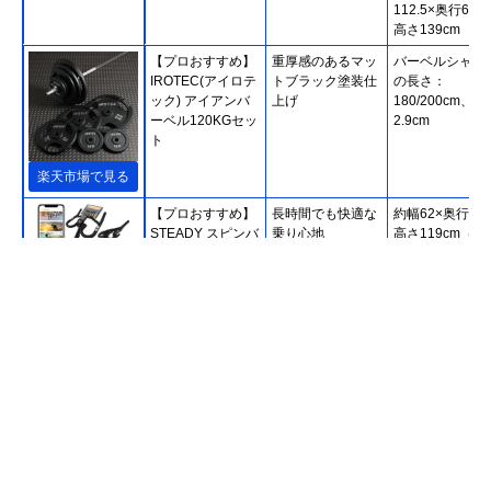
112.5×奥行66.5
高さ139cm
【プロおすすめ】
重厚感のあるマッ
バーベルシャフ
IROTEC(アイロテ
トブラック塗装仕
の長さ：
ック) アイアンバ
上げ
180/200cm、穴
ーベル120KGセッ
2.9cm
ト
楽天市場で見る
【プロおすすめ】
長時間でも快適な
約幅62×奥行100
STEADY スピンバ
乗り心地
高さ119cm（最
イクPro ST142
時）
Amazonで見る
【プロおすすめ】
コンパクトな設計
幅128×奥行140
IROTEC(アイロテ
で邪魔になりにく
高さ204cm
ック) マルチホー
い
ムジム150V2
Amazonで見る