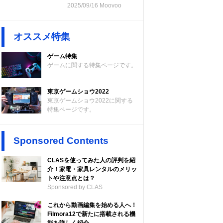
2025/09/16 Moovoo
オススメ特集
ゲーム特集
ゲームに関する特集ページです。
東京ゲームショウ2022
東京ゲームショウ2022に関する
特集ページです。
Sponsored Contents
CLASを使ってみた人の評判を紹
介！家電・家具レンタルのメリッ
トや注意点とは？
Sponsored by CLAS
これから動画編集を始める人へ！
Filmora12で新たに搭載される機