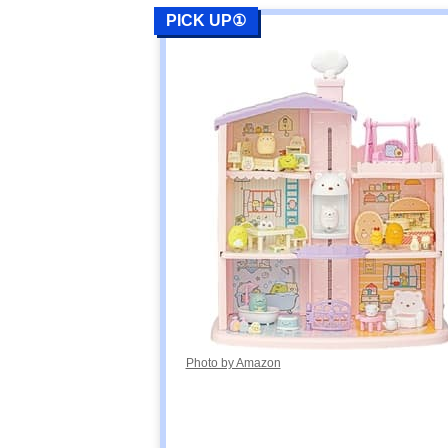
PICK UP①
Photo by Amazon