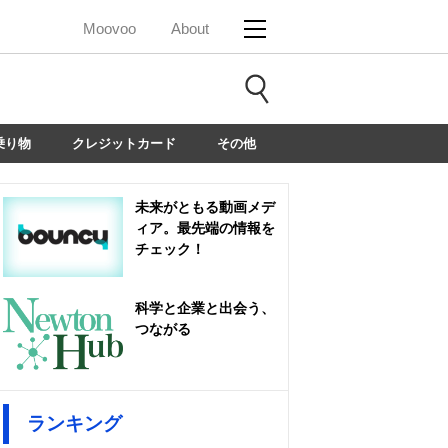
Moovoo
About
乗り物
クレジットカード
その他
未来がともる動画メデ
ィア。最先端の情報を
チェック！
科学と企業と出会う、
つながる
ランキング