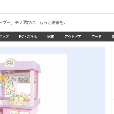
ーブー］
モノ選びに、もっと納得を。
グッズ
PC・スマホ
家電
アウトドア
フード