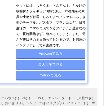
セットには、しろくま、ぺんぎん？、とかげの
吸盤付きフィギュア3体に加え、13種類もの家
具や小物が付属。しろくまのソファやふろしき
型のテーブル、バスタブ、ブランコなど、日常
生活の一コマを再現できるアイテムが豊富なの
で、長時間飽きずに遊べるでしょう。また、遊
んだ後はそのまま飾っておけるので、お部屋の
インテリアとしても素敵です。
Amazonで見る
楽天市場で見る
Yahoo!で見る
m
ハウス(1)、橋(1)、ドア(1)、エレベータードア（支柱つき）
(1)、おにぎり(1)、シャワーつきバスタブ(1)、バスチェア(1)、ボ