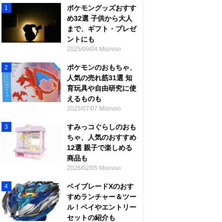
ポケモングッズおすす
1
め32選 子供から大人
まで、ギフト・プレゼ
ントにも
2025/09/04 Moovoo
ポケモンのおもちゃ、
2
人気の売れ筋31選 知
育玩具や自由研究に使
えるものも
2025/07/07 Moovoo
すみっコぐらしのおも
3
ちゃ、人気のおすすめ
12選 親子で楽しめる
商品も
2026/02/05 Moovoo
ベイブレードXのおす
4
すめランチャー＆ツー
ル！ベイやエントリー
セットの紹介も