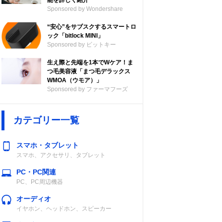
能を詳しく紹介
Sponsored by Wondershare
“安心”をサブスクするスマートロ
ック「bitlock MINI」
Sponsored by ビットキー
生え際と先端を1本でWケア！ま
つ毛美容液「まつ毛デラックス
WMOA（ウモア）」
Sponsored by ファーマフーズ
カテゴリー一覧
スマホ・タブレット
スマホ、アクセサリ、タブレット
PC・PC関連
PC、PC周辺機器
オーディオ
イヤホン、ヘッドホン、スピーカー