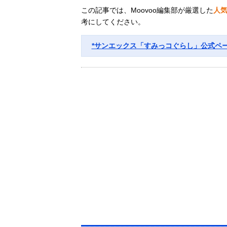
この記事では、Moovoo編集部が厳選した
人
考にしてください。
*サンエックス「すみっコぐらし」公式ペ