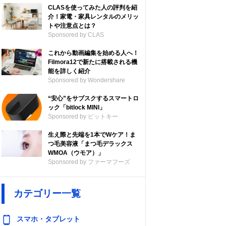
CLASを使ってみた人の評判を紹
介！家電・家具レンタルのメリッ
トや注意点とは？
Sponsored by CLAS
これから動画編集を始める人へ！
Filmora12で新たに搭載される機
能を詳しく紹介
Sponsored by Wondershare
“安心”をサブスクするスマートロ
ック「bitlock MINI」
Sponsored by ビットキー
生え際と先端を1本でWケア！ま
つ毛美容液「まつ毛デラックス
WMOA（ウモア）」
Sponsored by ファーマフーズ
カテゴリー一覧
スマホ・タブレット