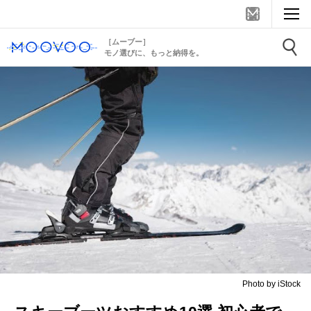
［ムーブー］
モノ選びに、もっと納得を。
Photo by iStock