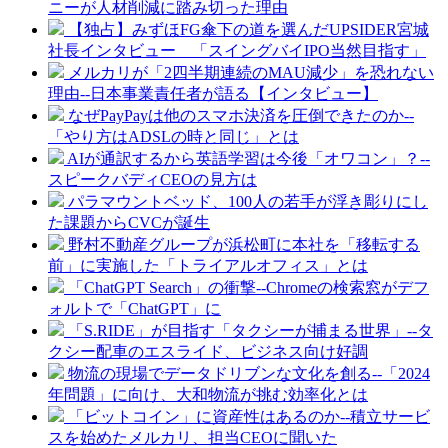
ニーが人材削減に踏み切った理由
【独占】みずほFG傘下の道を選んだUPSIDER宮城
社長インタビュー 「スイングバイIPO当然目指す」
メルカリが「2四半期連続のMAU減少」を恐れない
理由--日本事業責任者が語る【インタビュー】
なぜPayPayは他のスマホ決済を圧倒できたのか--
「やり方はADSLの時と同じ」とは
AIが通訳するから英語学習は今後「オワコン」？--
スピークバディCEOの見方は
パラマウントベッド、100人の若手が浮き彫りにし
た課題からCVCが誕生
野村不動産グループが浜松町に本社を「移転する
前」に実施した「トライアルオフィス」とは
「ChatGPT Search」の衝撃--Chromeの検索窓がデフ
ォルトで「ChatGPT」に
「S.RIDE」が目指す「タクシーが捕まる世界」--タ
クシー配車のエスライド、ビジネス向け好調
物流の現場でデータドリブンな文化を創る--「2024
年問題」に向け、大和物流が挑む効率化とは
「ビットコイン」に資産性はあるのか--積立サービ
スを始めたメルカリ、担当CEOに聞いた