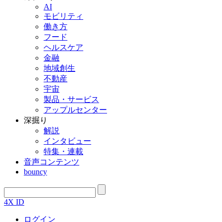
AI
モビリティ
働き方
フード
ヘルスケア
金融
地域創生
不動産
宇宙
製品・サービス
アップルセンター
深掘り
解説
インタビュー
特集・連載
音声コンテンツ
bouncy
4X ID
ログイン