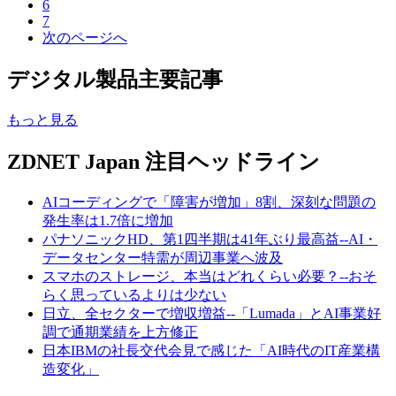
6
7
次のページへ
デジタル製品主要記事
もっと見る
ZDNET Japan 注目ヘッドライン
AIコーディングで「障害が増加」8割、深刻な問題の
発生率は1.7倍に増加
パナソニックHD、第1四半期は41年ぶり最高益--AI・
データセンター特需が周辺事業へ波及
スマホのストレージ、本当はどれくらい必要？--おそ
らく思っているよりは少ない
日立、全セクターで増収増益--「Lumada」とAI事業好
調で通期業績を上方修正
日本IBMの社長交代会見で感じた「AI時代のIT産業構
造変化」