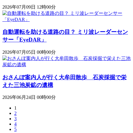
2026年07月09日 12時00分
自動運転を助ける道路の目？ ミリ波レーダーセン
サー「EyeDAR」
2026年07月05日 00時00分
おさんぽ案内人が行く大牟田散歩 石炭採掘で栄
えた三池炭鉱の遺構
2026年06月24日 00時00分
1
2
3
4
5