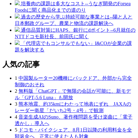
培養肉の課題は多大なコスト--うなぎ開発のForsea
Foodsに聞く商品化までの道のり
過去の歴史から学ぶ持続可能な事業とは--陽と人と
日本郵政グループ、農業と物流の課題解決へ
通信品質対策にHAPS、銀行にdポイント--6月就任の
NTTドコモ新社長、前田氏に聞く
「代理店でもコンサルでもない」I&COが企業の課
題を解決する
人気の記事
1
中国製ルーター20機種にバックドア、外部から完全
制御のおそれ
2
無料版「ChatGPT」で無限の会話が可能に、新モデ
ル「GPT‑5.6 Luna」も開放
3
熊本地震、約35kmにわたって地表にずれ JAXAの
レーダー衛星「だいち2号・4号」で観測
4
音楽生成AIのSuno、著作権問題を受け楽曲に「電子
透かし」導入へ
5
ドコモ・バイクシェア、8月1日以降の利用料金を全
額返金へ 正常に使えた人も対象