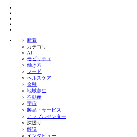
新着
カテゴリ
AI
モビリティ
働き方
フード
ヘルスケア
金融
地域創生
不動産
宇宙
製品・サービス
アップルセンター
深掘り
解説
インタビュー