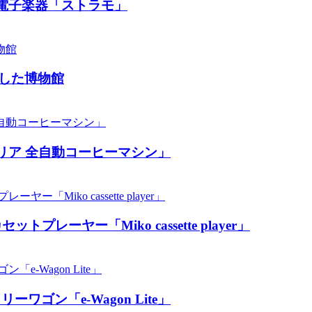
電子楽器「ストラモ」
した博物館
リア 全自動コーヒーマシン」
ーヤー「Miko cassette player」
ン「​​e-Wagon Lite」