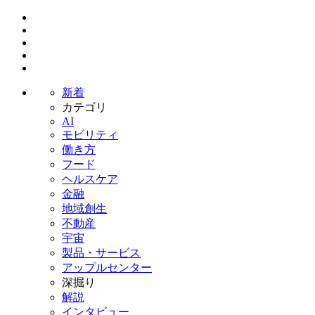
新着
カテゴリ
AI
モビリティ
働き方
フード
ヘルスケア
金融
地域創生
不動産
宇宙
製品・サービス
アップルセンター
深掘り
解説
インタビュー