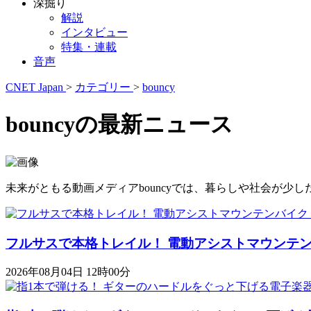
深掘り
解説
インタビュー
特集・連載
音声
CNET Japan
>
カテゴリー
>
bouncy
bouncyの最新ニュース
未来がともる動画メディアbouncyでは、暮らしや社会が
フルサスで本格トレイル！ 電動アシストマウンテンバイク「K
2026年08月04日 12時00分