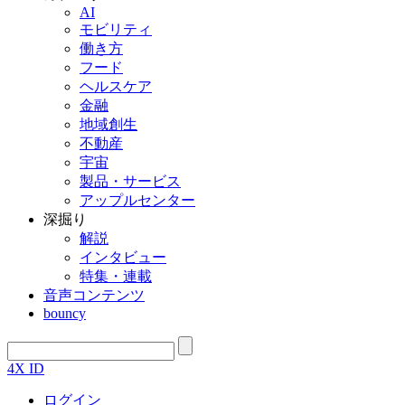
AI
モビリティ
働き方
フード
ヘルスケア
金融
地域創生
不動産
宇宙
製品・サービス
アップルセンター
深掘り
解説
インタビュー
特集・連載
音声コンテンツ
bouncy
4X ID
ログイン