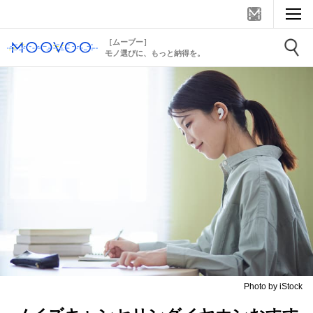
［ムーブー］
モノ選びに、もっと納得を。
Photo by iStock