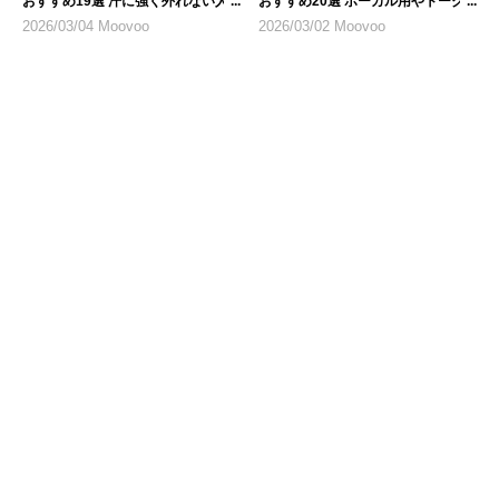
おすすめ19選 汗に強く外れない人
おすすめ20選 ボーカル用やトーク
気モデル
配信など用途にあったものを
2026/03/04 Moovoo
2026/03/02 Moovoo