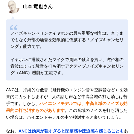
山本 竜也さん
ノイズキャンセリングイヤホンの最も重要な機能は、言うま
でもなく
外部の騒音を効果的に低減する「ノイズキャンセリ
ング」能力
です。
イヤホンに搭載されたマイクで周囲の騒音を拾い、逆位相の
音波によって騒音を打ち消す
アクティブノイズキャンセリン
グ（ANC）機能
が主流です。
ANCは、持続的な低音（飛行機のエンジン音や空調音など）を効
果的にカットしますが、人の話し声など中高音域の打ち消しは苦
手です。しかし、
ハイエンドモデルでは、中高音域のノイズも効
果的に打ち消すものがあります
。この音域のノイズを打ち消した
い場合は、ハイエンドモデルの中で検討すると良いでしょう。
なお、
ANCは効果が強すぎると閉塞感や圧迫感を感じることも
あ