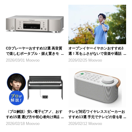
CDプレーヤーおすすめ12選 高音質
オープンイヤーイヤホンおすすめ3
で楽しむポータブル・据え置きモデ
選！耳をふさがないで音楽や通話が
ル
楽しめる
2026/03/01 Moovoo
2026/02/25 Moovoo
〈プロ解説〉安い電子ピアノ、おす
テレビ対応ワイヤレススピーカーお
すめ15選 選び方や初心者向け商品
すすめ13選 手元でテレビの音を聴
も紹介
ける
2026/02/18 Moovoo
2026/02/12 Moovoo