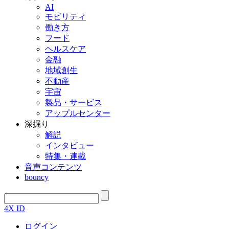
AI
モビリティ
働き方
フード
ヘルスケア
金融
地域創生
不動産
宇宙
製品・サービス
アップルセンター
深掘り
解説
インタビュー
特集・連載
音声コンテンツ
bouncy
4X ID
ログイン