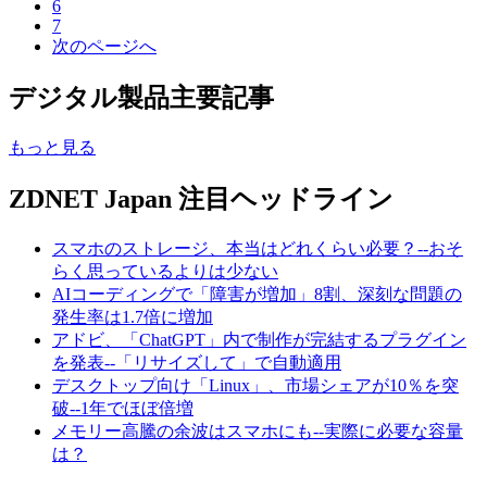
6
7
次のページへ
デジタル製品主要記事
もっと見る
ZDNET Japan 注目ヘッドライン
スマホのストレージ、本当はどれくらい必要？--おそ
らく思っているよりは少ない
AIコーディングで「障害が増加」8割、深刻な問題の
発生率は1.7倍に増加
アドビ、「ChatGPT」内で制作が完結するプラグイン
を発表--「リサイズして」で自動適用
デスクトップ向け「Linux」、市場シェアが10％を突
破--1年でほぼ倍増
メモリー高騰の余波はスマホにも--実際に必要な容量
は？