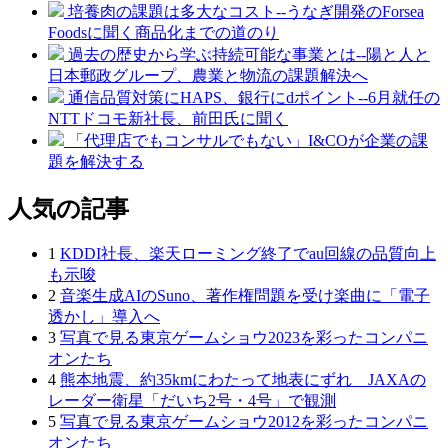
培養肉の課題は多大なコスト--うなぎ開発のForsea
Foodsに聞く商品化までの道のり
過去の歴史から学ぶ持続可能な事業とは--陽と人と
日本郵政グループ、農業と物流の課題解決へ
通信品質対策にHAPS、銀行にdポイント--6月就任の
NTTドコモ新社長、前田氏に聞く
「代理店でもコンサルでもない」I&COが企業の課
題を解決する
人気の記事
1
KDDI社長、楽天ローミング終了でau回線の品質向上
も示唆
2
音楽生成AIのSuno、著作権問題を受け楽曲に「電子
透かし」導入へ
3
写真で見る東京ゲームショウ2023を彩ったコンパニ
オンたち
4
熊本地震、約35kmにわたって地表にずれ JAXAの
レーダー衛星「だいち2号・4号」で観測
5
写真で見る東京ゲームショウ2012を彩ったコンパニ
オンたち