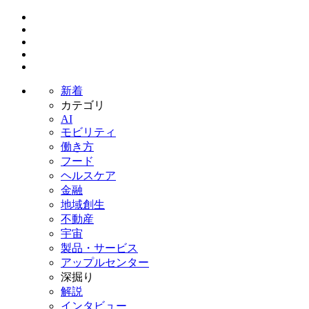
新着
カテゴリ
AI
モビリティ
働き方
フード
ヘルスケア
金融
地域創生
不動産
宇宙
製品・サービス
アップルセンター
深掘り
解説
インタビュー