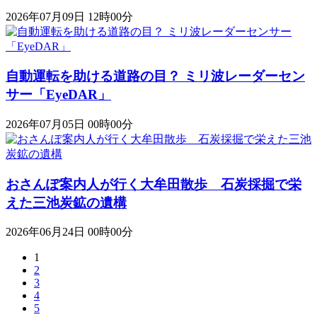
2026年07月09日 12時00分
自動運転を助ける道路の目？ ミリ波レーダーセン
サー「EyeDAR」
2026年07月05日 00時00分
おさんぽ案内人が行く大牟田散歩 石炭採掘で栄
えた三池炭鉱の遺構
2026年06月24日 00時00分
1
2
3
4
5