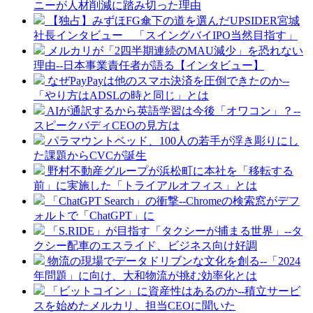
ニーが人材削減に踏み切った理由
【独占】みずほFG傘下の道を選んだUPSIDER宮城
社長インタビュー 「スイングバイIPO当然目指す」
メルカリが「2四半期連続のMAU減少」を恐れない
理由--日本事業責任者が語る【インタビュー】
なぜPayPayは他のスマホ決済を圧倒できたのか--
「やり方はADSLの時と同じ」とは
AIが通訳するから英語学習は今後「オワコン」？--
スピークバディCEOの見方は
パラマウントベッド、100人の若手が浮き彫りにし
た課題からCVCが誕生
野村不動産グループが浜松町に本社を「移転する
前」に実施した「トライアルオフィス」とは
「ChatGPT Search」の衝撃--Chromeの検索窓がデフ
ォルトで「ChatGPT」に
「S.RIDE」が目指す「タクシーが捕まる世界」--タ
クシー配車のエスライド、ビジネス向け好調
物流の現場でデータドリブンな文化を創る--「2024
年問題」に向け、大和物流が挑む効率化とは
「ビットコイン」に資産性はあるのか--積立サービ
スを始めたメルカリ、担当CEOに聞いた