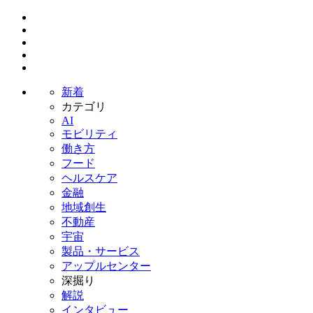
新着
カテゴリ
AI
モビリティ
働き方
フード
ヘルスケア
金融
地域創生
不動産
宇宙
製品・サービス
アップルセンター
深掘り
解説
インタビュー