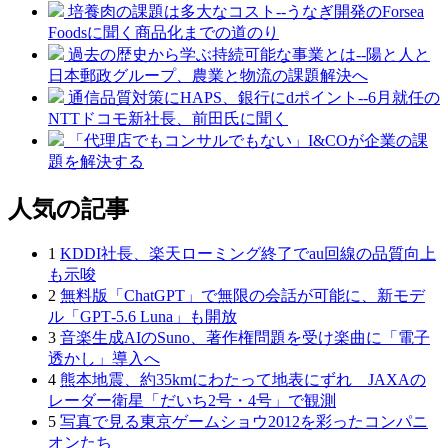
培養肉の課題は多大なコスト--うなぎ開発のForsea
Foodsに聞く商品化までの道のり
過去の歴史から学ぶ持続可能な事業とは--陽と人と
日本郵政グループ、農業と物流の課題解決へ
通信品質対策にHAPS、銀行にdポイント--6月就任の
NTTドコモ新社長、前田氏に聞く
「代理店でもコンサルでもない」I&COが企業の課
題を解決する
人気の記事
1
KDDI社長、楽天ローミング終了でau回線の品質向上
も示唆
2
無料版「ChatGPT」で無限の会話が可能に、新モデ
ル「GPT‑5.6 Luna」も開放
3
音楽生成AIのSuno、著作権問題を受け楽曲に「電子
透かし」導入へ
4
熊本地震、約35kmにわたって地表にずれ JAXAの
レーダー衛星「だいち2号・4号」で観測
5
写真で見る東京ゲームショウ2012を彩ったコンパニ
オンたち