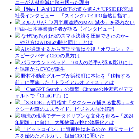
ニーが人材削減に踏み切った理由
【独占】みずほFG傘下の道を選んだUPSIDER宮城
社長インタビュー 「スイングバイIPO当然目指す」
メルカリが「2四半期連続のMAU減少」を恐れない
理由--日本事業責任者が語る【インタビュー】
なぜPayPayは他のスマホ決済を圧倒できたのか--
「やり方はADSLの時と同じ」とは
AIが通訳するから英語学習は今後「オワコン」？--
スピークバディCEOの見方は
パラマウントベッド、100人の若手が浮き彫りにし
た課題からCVCが誕生
野村不動産グループが浜松町に本社を「移転する
前」に実施した「トライアルオフィス」とは
「ChatGPT Search」の衝撃--Chromeの検索窓がデフ
ォルトで「ChatGPT」に
「S.RIDE」が目指す「タクシーが捕まる世界」--タ
クシー配車のエスライド、ビジネス向け好調
物流の現場でデータドリブンな文化を創る--「2024
年問題」に向け、大和物流が挑む効率化とは
「ビットコイン」に資産性はあるのか--積立サービ
スを始めたメルカリ、担当CEOに聞いた