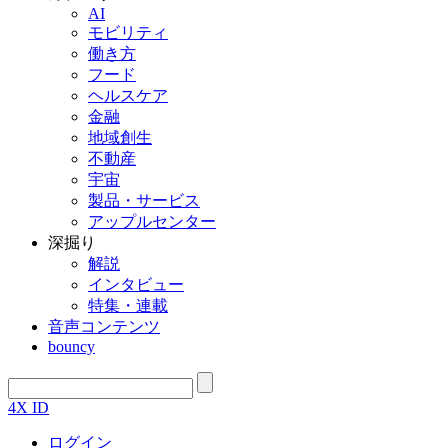
AI
モビリティ
働き方
フード
ヘルスケア
金融
地域創生
不動産
宇宙
製品・サービス
アップルセンター
深掘り
解説
インタビュー
特集・連載
音声コンテンツ
bouncy
4X ID
ログイン