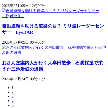
2026年07月09日 12時00分
自動運転を助ける道路の目？ ミリ波レーダーセン
サー「EyeDAR」
2026年07月05日 00時00分
おさんぽ案内人が行く大牟田散歩 石炭採掘で栄
えた三池炭鉱の遺構
2026年06月24日 00時00分
1
2
3
4
5