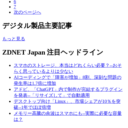
6
7
次のページへ
デジタル製品主要記事
もっと見る
ZDNET Japan 注目ヘッドライン
スマホのストレージ、本当はどれくらい必要？--おそ
らく思っているよりは少ない
AIコーディングで「障害が増加」8割、深刻な問題の
発生率は1.7倍に増加
アドビ、「ChatGPT」内で制作が完結するプラグイン
を発表--「リサイズして」で自動適用
デスクトップ向け「Linux」、市場シェアが10％を突
破--1年でほぼ倍増
メモリー高騰の余波はスマホにも--実際に必要な容量
は？