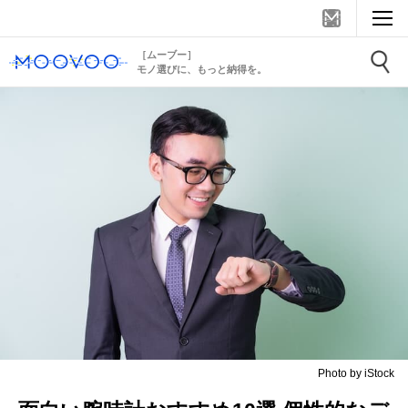
［ムーブー］
モノ選びに、もっと納得を。
Photo by iStock