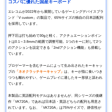
コスパに優れた国産キーボード
エレコムが2022年から展開しているゲーミングデバイスブラ
ンド「V custom」の製品で、65%サイズの独自の日本語配列
を採用しています。
押下圧は打ち始めで30gと軽く、アクチュエーションポイン
トは0.1～3.8mmの範囲で調整可能。1つのキーに対して2つ
のアクションを設定できる「2ndアクション機能」も搭載し
ています。
プロゲーマーを含むチームによって生み出されたキーキャッ
プの
「ネオクラッチキーキャップ」
は、キーが指に食いつき
つつも離れやすい、ゲームプレイに適したキー形状と謳われ
ています。
本製品に英語配列モデルはありませんが、同シリーズの後継
作「VK720A」であれば日本語・英語どちらの配列も用意さ
れています。なお、「VK720A」は75%サイズで、静音性が