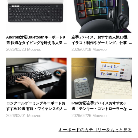
Android対応Bluetoothキーボード9
左手デバイス、おすすめ人気10選
選 快適なタイピングを叶える人気モ
イラスト制作やゲーミング、仕事を
デル
効率化
2026/03/23 Moovoo
2026/03/19 Moovoo
ロジクールゲーミングキーボードお
iPad対応左手デバイスおすすめ3
すすめ10選 有線・ワイヤレスの人
選！テンキー・コントローラーな
気モデル
ど、選び方のポイントも解説
2026/03/01 Moovoo
2026/02/26 Moovoo
キーボードのカテゴリーをもっと見る