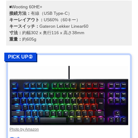
■Wooting 60HE+
接続方法：
有線（USB Type-C）
キーレイアウト：
US60%（60キー）
キースイッチ：
Gateron Lekker Linear60
寸法：
約幅302 x 奥行116 x 高さ38mm
重量：
約605g
PICK UP②
Photo by Amazon