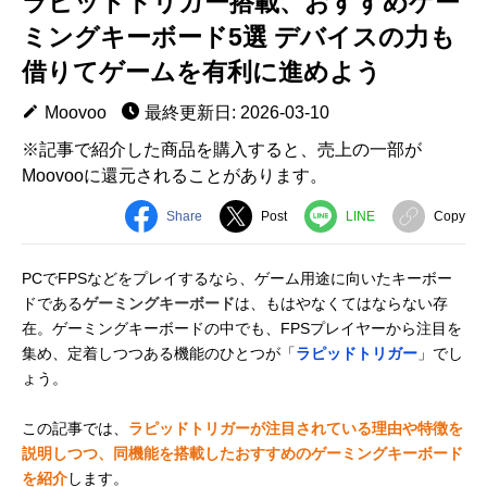
ラピッドトリガー搭載、おすすめゲー
ミングキーボード5選 デバイスの力も
借りてゲームを有利に進めよう
Moovoo
最終更新日: 2026-03-10
※記事で紹介した商品を購入すると、売上の一部が
Moovooに還元されることがあります。
Share
Post
LINE
Copy
PCでFPSなどをプレイするなら、ゲーム用途に向いたキーボー
ドである
ゲーミングキーボード
は、もはやなくてはならない存
在。ゲーミングキーボードの中でも、FPSプレイヤーから注目を
集め、定着しつつある機能のひとつが「
ラピッドトリガー
」でし
ょう。
この記事では、
ラピッドトリガーが注目されている理由や特徴を
説明しつつ、同機能を搭載したおすすめのゲーミングキーボード
を紹介
します。