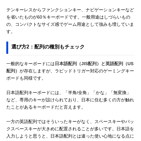
テンキーレスからファンクションキー、ナビゲーションキーなど
を省いたものが60％キーボードです。一般用途はしづらいもの
の、コンパクトなサイズ感でゲーム用途として強みも増していま
す。
選び方2：配列の種別もチェック
一般的なキーボードには
日本語配列（JIS配列）と英語配列（US
配列）
が存在しますが、ラピッドトリガー対応のゲーミングキー
ボードも同様です。
日本語配列キーボードには、「半角/全角」「かな」「無変換」
など、専用のキーが設けられており、日本に住む多くの方が触れ
たことがあるキーボードだと言えます。
一方の英語配列ではそういったキーがなく、スペースキーやバッ
クスペースキーが大きめに配置されることが多いです。日本語を
入力しようと思うと、日本語配列とは違った使い心地になる点に