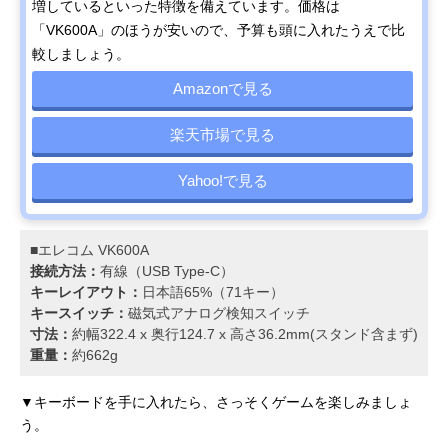
増しているといった特徴を備えています。価格は
「VK600A」のほうが安いので、予算も頭に入れたうえで比
較しましょう。
Amazonで見る
楽天市場で見る
Yahoo!で見る
■エレコム VK600A
接続方法：
有線（USB Type-C）
キーレイアウト：
日本語65%（71キー）
キースイッチ：
磁気式アナログ検知スイッチ
寸法：
約幅322.4 x 奥行124.7 x 高さ36.2mm(スタンド含まず)
重量：
約662g
▼キーボードを手に入れたら、さっそくゲームを楽しみましょ
う。