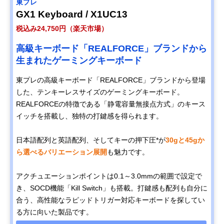
東プレ
GX1 Keyboard / X1UC13
税込み24,750円（楽天市場）
高級キーボード「REALFORCE」ブランドから
生まれたゲーミングキーボード
東プレの高級キーボード「REALFORCE」ブランドから登場
した、テンキーレスサイズのゲーミングキーボード。
REALFORCEの特徴である「静電容量無接点方式」のキース
イッチを搭載し、独特の打鍵感を得られます。
日本語配列と英語配列、そしてキーの押下圧*が
30gと45gか
ら選べるバリエーション展開
も魅力です。
アクチュエーションポイントは0.1～3.0mmの範囲で設定で
き、SOCD機能「Kill Switch」も搭載。打鍵感も配列も自分に
合う、高性能なラピッドトリガー対応キーボードを探してい
る方に向いた製品です。