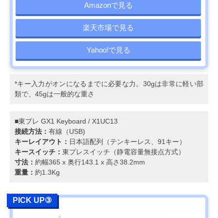
Amazonで見る
楽天市場で見る
Yahoo!で見る
*キー入力がオンになるまでに必要な力。30gは非常に軽い部
類で、45gは一般的な重さ
■東プレ GX1 Keyboard / X1UC13
接続方法：
有線（USB)
キーレイアウト：
⽇本語配列（テンキーレス、91キー）
キースイッチ：
東プレスイッチ（静電容量無接点方式）
寸法：
約幅365 x 奥行143.1 x 高さ38.2mm
重量：
約1.3Kg
PICK UP③