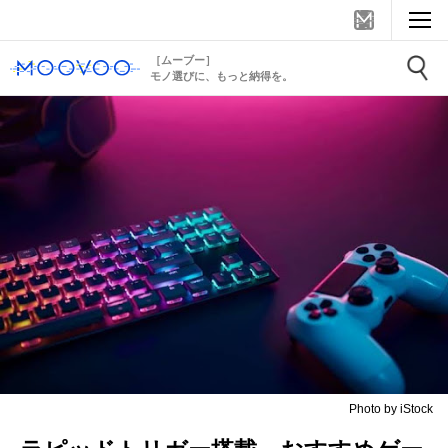
［ムーブー］
モノ選びに、もっと納得を。
Photo by iStock