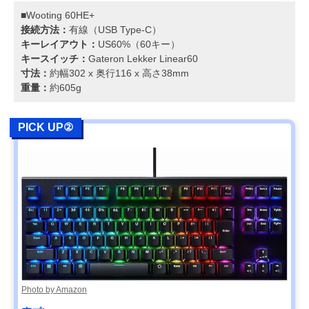
■Wooting 60HE+
接続方法：
有線（USB Type-C）
キーレイアウト：
US60%（60キー）
キースイッチ：
Gateron Lekker Linear60
寸法：
約幅302 x 奥行116 x 高さ38mm
重量：
約605g
PICK UP②
Photo by Amazon