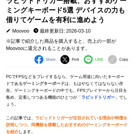
ラピッドトリガー搭載、おすすめゲー
ミングキーボード5選 デバイスの力も
借りてゲームを有利に進めよう
Moovoo
最終更新日: 2026-03-10
※記事で紹介した商品を購入すると、売上の一部が
Moovooに還元されることがあります。
Share
Post
LINE
Copy
PCでFPSなどをプレイするなら、ゲーム用途に向いたキーボー
ドである
ゲーミングキーボード
は、もはやなくてはならない存
在。ゲーミングキーボードの中でも、FPSプレイヤーから注目を
集め、定着しつつある機能のひとつが「
ラピッドトリガー
」でし
ょう。
この記事では、
ラピッドトリガーが注目されている理由や特徴を
説明しつつ、同機能を搭載したおすすめのゲーミングキーボード
を紹介
します。