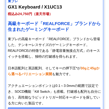
東プレ
GX1 Keyboard / X1UC13
税込み24,750円（楽天市場）
高級キーボード「REALFORCE」ブランドから
生まれたゲーミングキーボード
東プレの高級キーボード「REALFORCE」ブランドから登場
した、テンキーレスサイズのゲーミングキーボード。
REALFORCEの特徴である「静電容量無接点方式」のキース
イッチを搭載し、独特の打鍵感を得られます。
日本語配列と英語配列、そしてキーの押下圧*が
30gと45gか
ら選べるバリエーション展開
も魅力です。
アクチュエーションポイントは0.1～3.0mmの範囲で設定で
き、SOCD機能「Kill Switch」も搭載。打鍵感も配列も自分に
合う、高性能なラピッドトリガー対応キーボードを探してい
る方に向いた製品です。