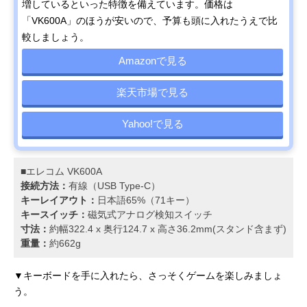
増しているといった特徴を備えています。価格は
「VK600A」のほうが安いので、予算も頭に入れたうえで比
較しましょう。
Amazonで見る
楽天市場で見る
Yahoo!で見る
■エレコム VK600A
接続方法：
有線（USB Type-C）
キーレイアウト：
日本語65%（71キー）
キースイッチ：
磁気式アナログ検知スイッチ
寸法：
約幅322.4 x 奥行124.7 x 高さ36.2mm(スタンド含まず)
重量：
約662g
▼キーボードを手に入れたら、さっそくゲームを楽しみましょ
う。