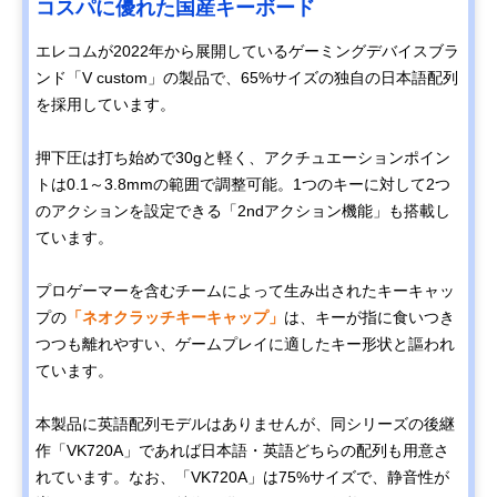
コスパに優れた国産キーボード
エレコムが2022年から展開しているゲーミングデバイスブラ
ンド「V custom」の製品で、65%サイズの独自の日本語配列
を採用しています。
押下圧は打ち始めで30gと軽く、アクチュエーションポイン
トは0.1～3.8mmの範囲で調整可能。1つのキーに対して2つ
のアクションを設定できる「2ndアクション機能」も搭載し
ています。
プロゲーマーを含むチームによって生み出されたキーキャッ
プの
「ネオクラッチキーキャップ」
は、キーが指に食いつき
つつも離れやすい、ゲームプレイに適したキー形状と謳われ
ています。
本製品に英語配列モデルはありませんが、同シリーズの後継
作「VK720A」であれば日本語・英語どちらの配列も用意さ
れています。なお、「VK720A」は75%サイズで、静音性が