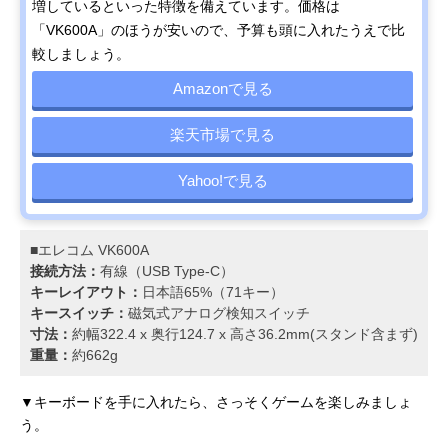
増しているといった特徴を備えています。価格は
「VK600A」のほうが安いので、予算も頭に入れたうえで比
較しましょう。
Amazonで見る
楽天市場で見る
Yahoo!で見る
■エレコム VK600A
接続方法：
有線（USB Type-C）
キーレイアウト：
日本語65%（71キー）
キースイッチ：
磁気式アナログ検知スイッチ
寸法：
約幅322.4 x 奥行124.7 x 高さ36.2mm(スタンド含まず)
重量：
約662g
▼キーボードを手に入れたら、さっそくゲームを楽しみましょ
う。