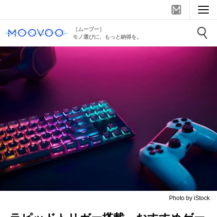
［ムーブー］
モノ選びに、もっと納得を。
Photo by iStock