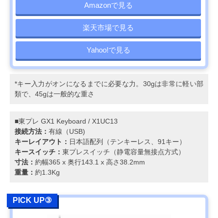
Amazonで見る
楽天市場で見る
Yahoo!で見る
*キー入力がオンになるまでに必要な力。30gは非常に軽い部
類で、45gは一般的な重さ
■東プレ GX1 Keyboard / X1UC13
接続方法：
有線（USB)
キーレイアウト：
⽇本語配列（テンキーレス、91キー）
キースイッチ：
東プレスイッチ（静電容量無接点方式）
寸法：
約幅365 x 奥行143.1 x 高さ38.2mm
重量：
約1.3Kg
PICK UP③