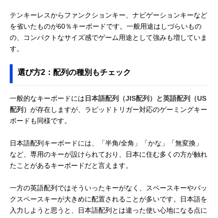
テンキーレスからファンクションキー、ナビゲーションキーなど
を省いたものが60％キーボードです。一般用途はしづらいもの
の、コンパクトなサイズ感でゲーム用途として強みも増していま
す。
選び方2：配列の種別もチェック
一般的なキーボードには
日本語配列（JIS配列）と英語配列（US
配列）
が存在しますが、ラピッドトリガー対応のゲーミングキー
ボードも同様です。
日本語配列キーボードには、「半角/全角」「かな」「無変換」
など、専用のキーが設けられており、日本に住む多くの方が触れ
たことがあるキーボードだと言えます。
一方の英語配列ではそういったキーがなく、スペースキーやバッ
クスペースキーが大きめに配置されることが多いです。日本語を
入力しようと思うと、日本語配列とは違った使い心地になる点に