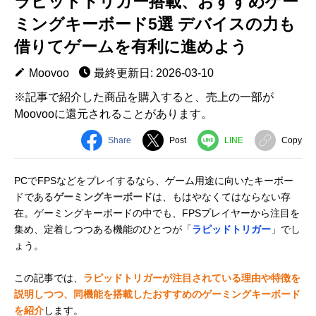
ラピッドトリガー搭載、おすすめゲー
ミングキーボード5選 デバイスの力も
借りてゲームを有利に進めよう
Moovoo
最終更新日: 2026-03-10
※記事で紹介した商品を購入すると、売上の一部が
Moovooに還元されることがあります。
Share
Post
LINE
Copy
PCでFPSなどをプレイするなら、ゲーム用途に向いたキーボー
ドである
ゲーミングキーボード
は、もはやなくてはならない存
在。ゲーミングキーボードの中でも、FPSプレイヤーから注目を
集め、定着しつつある機能のひとつが「
ラピッドトリガー
」でし
ょう。
この記事では、
ラピッドトリガーが注目されている理由や特徴を
説明しつつ、同機能を搭載したおすすめのゲーミングキーボード
を紹介
します。