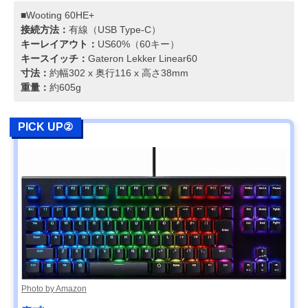
■Wooting 60HE+
接続方法：
有線（USB Type-C）
キーレイアウト：
US60%（60キー）
キースイッチ：
Gateron Lekker Linear60
寸法：
約幅302 x 奥行116 x 高さ38mm
重量：
約605g
PICK UP②
Photo by Amazon