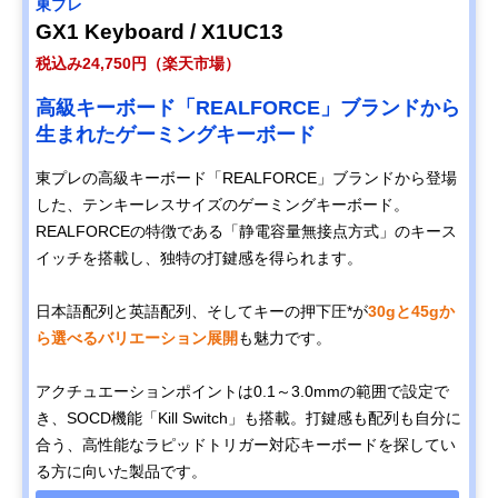
東プレ
GX1 Keyboard / X1UC13
税込み24,750円（楽天市場）
高級キーボード「REALFORCE」ブランドから
生まれたゲーミングキーボード
東プレの高級キーボード「REALFORCE」ブランドから登場
した、テンキーレスサイズのゲーミングキーボード。
REALFORCEの特徴である「静電容量無接点方式」のキース
イッチを搭載し、独特の打鍵感を得られます。
日本語配列と英語配列、そしてキーの押下圧*が
30gと45gか
ら選べるバリエーション展開
も魅力です。
アクチュエーションポイントは0.1～3.0mmの範囲で設定で
き、SOCD機能「Kill Switch」も搭載。打鍵感も配列も自分に
合う、高性能なラピッドトリガー対応キーボードを探してい
る方に向いた製品です。