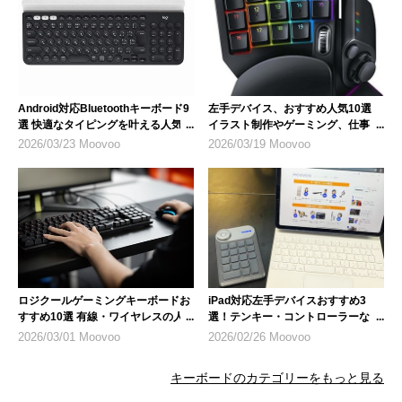
Android対応Bluetoothキーボード9
左手デバイス、おすすめ人気10選
選 快適なタイピングを叶える人気モ
イラスト制作やゲーミング、仕事を
デル
効率化
2026/03/23 Moovoo
2026/03/19 Moovoo
ロジクールゲーミングキーボードお
iPad対応左手デバイスおすすめ3
すすめ10選 有線・ワイヤレスの人
選！テンキー・コントローラーな
気モデル
ど、選び方のポイントも解説
2026/03/01 Moovoo
2026/02/26 Moovoo
キーボードのカテゴリーをもっと見る