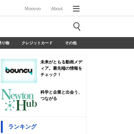
Moovoo
About
乗り物
クレジットカード
その他
未来がともる動画メデ
ィア。最先端の情報を
チェック！
科学と企業と出会う、
つながる
ランキング