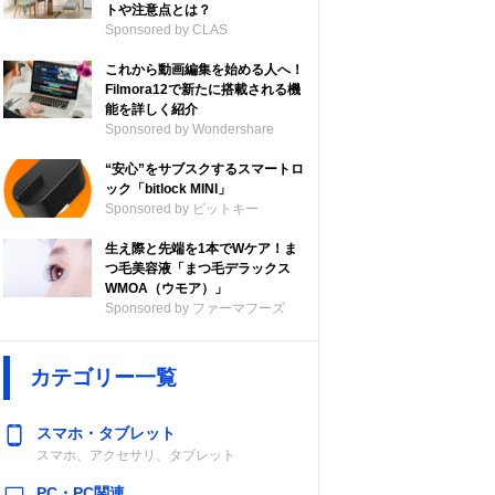
トや注意点とは？
Sponsored by CLAS
これから動画編集を始める人へ！
Filmora12で新たに搭載される機
能を詳しく紹介
Sponsored by Wondershare
“安心”をサブスクするスマートロ
ック「bitlock MINI」
Sponsored by ビットキー
生え際と先端を1本でWケア！ま
つ毛美容液「まつ毛デラックス
WMOA（ウモア）」
Sponsored by ファーマフーズ
カテゴリー一覧
スマホ・タブレット
スマホ、アクセサリ、タブレット
PC・PC関連