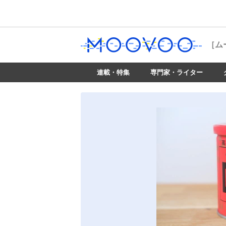
［ム
連載・特集
専門家・ライター