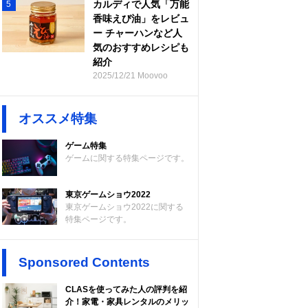
カルディで人気「万能
5
香味えび油」をレビュ
ー チャーハンなど人
気のおすすめレシピも
紹介
2025/12/21 Moovoo
オススメ特集
ゲーム特集
ゲームに関する特集ページです。
東京ゲームショウ2022
東京ゲームショウ2022に関する
特集ページです。
Sponsored Contents
CLASを使ってみた人の評判を紹
介！家電・家具レンタルのメリッ