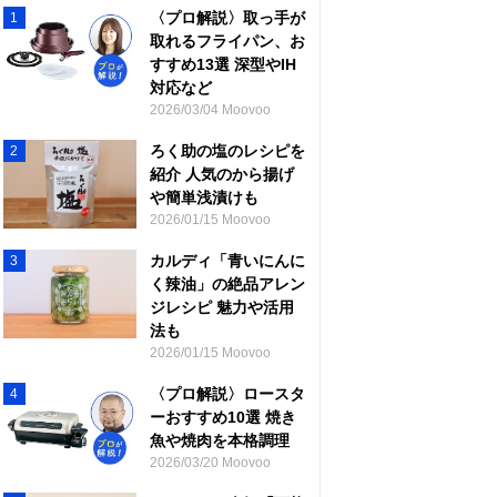
〈プロ解説〉取っ手が
1
取れるフライパン、お
すすめ13選 深型やIH
対応など
2026/03/04 Moovoo
ろく助の塩のレシピを
2
紹介 人気のから揚げ
や簡単浅漬けも
2026/01/15 Moovoo
カルディ「青いにんに
3
く辣油」の絶品アレン
ジレシピ 魅力や活用
法も
2026/01/15 Moovoo
〈プロ解説〉ロースタ
4
ーおすすめ10選 焼き
魚や焼肉を本格調理
2026/03/20 Moovoo