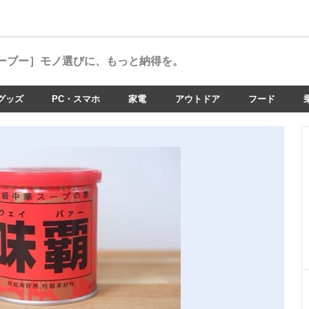
ーブー］
モノ選びに、もっと納得を。
グッズ
PC・スマホ
家電
アウトドア
フード