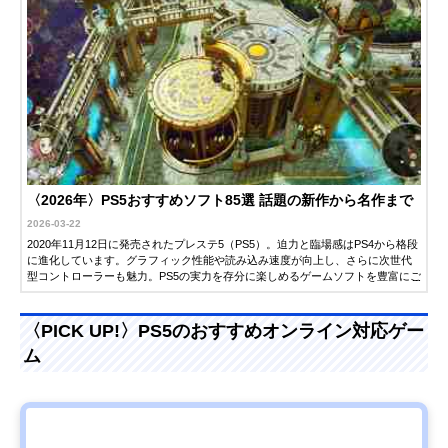
〈2026年〉PS5おすすめソフト85選 話題の新作から名作まで
2026-03-22
2020年11月12日に発売されたプレステ5（PS5）。迫力と臨場感はPS4から格段
に進化しています。グラフィック性能や読み込み速度が向上し、さらに次世代
型コントローラーも魅力。PS5の実力を存分に楽しめるゲームソフトを豊富にご
紹介します。ぜひ最高の1本を見つけてみてください。
〈PICK UP!〉PS5のおすすめオンライン対応ゲー
ム