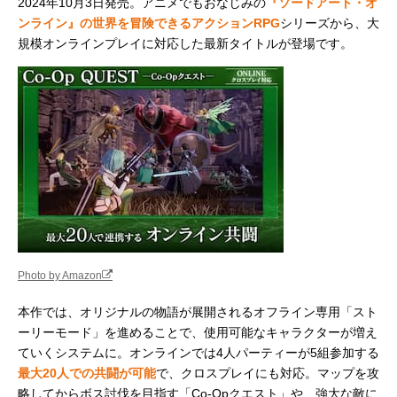
2024年10月3日発売。アニメでもおなじみの
『ソードアート・オ
ンライン』の世界を冒険できるアクションRPG
シリーズから、大
規模オンラインプレイに対応した最新タイトルが登場です。
Photo by Amazon
本作では、オリジナルの物語が展開されるオフライン専用「スト
ーリーモード」を進めることで、使用可能なキャラクターが増え
ていくシステムに。オンラインでは4人パーティーが5組参加する
最大20人での共闘が可能
で、クロスプレイにも対応。マップを攻
略してからボス討伐を目指す「Co-Opクエスト」や、強大な敵に