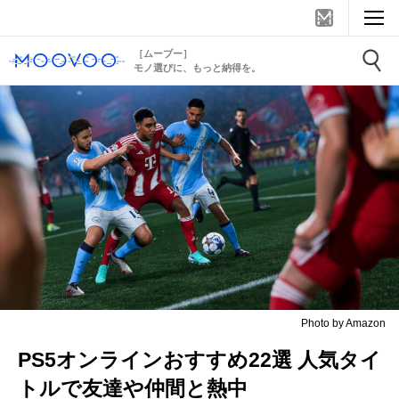
［ムーブー］
モノ選びに、もっと納得を。
Photo by Amazon
PS5オンラインおすすめ22選 人気タイ
トルで友達や仲間と熱中