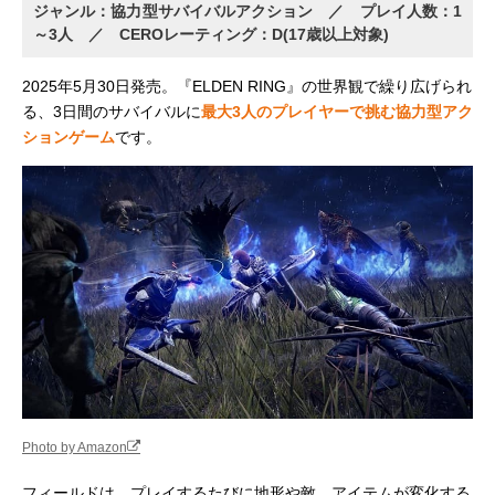
ジャンル：協力型サバイバルアクション ／ プレイ人数：1
～3人 ／ CEROレーティング：D(17歳以上対象)
2025年5月30日発売。『ELDEN RING』の世界観で繰り広げられ
る、3日間のサバイバルに
最大3人のプレイヤーで挑む協力型アク
ションゲーム
です。
Photo by Amazon
フィールドは、プレイするたびに地形や敵、アイテムが変化する