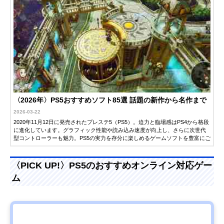
〈2026年〉PS5おすすめソフト85選 話題の新作から名作まで
2026-03-22
2020年11月12日に発売されたプレステ5（PS5）。迫力と臨場感はPS4から格段
に進化しています。グラフィック性能や読み込み速度が向上し、さらに次世代
型コントローラーも魅力。PS5の実力を存分に楽しめるゲームソフトを豊富にご
紹介します。ぜひ最高の1本を見つけてみてください。
〈PICK UP!〉PS5のおすすめオンライン対応ゲー
ム