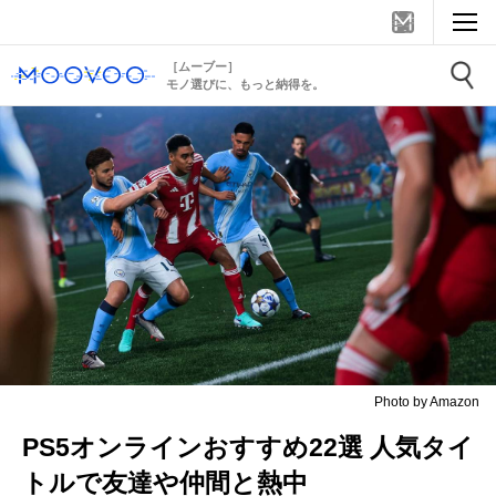
［ムーブー］
モノ選びに、もっと納得を。
Photo by Amazon
PS5オンラインおすすめ22選 人気タイ
トルで友達や仲間と熱中