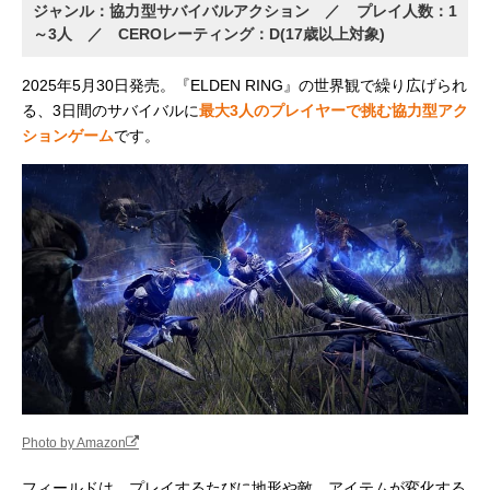
ジャンル：協力型サバイバルアクション ／ プレイ人数：1
～3人 ／ CEROレーティング：D(17歳以上対象)
2025年5月30日発売。『ELDEN RING』の世界観で繰り広げられ
る、3日間のサバイバルに
最大3人のプレイヤーで挑む協力型アク
ションゲーム
です。
Photo by Amazon
フィールドは、プレイするたびに地形や敵、アイテムが変化する