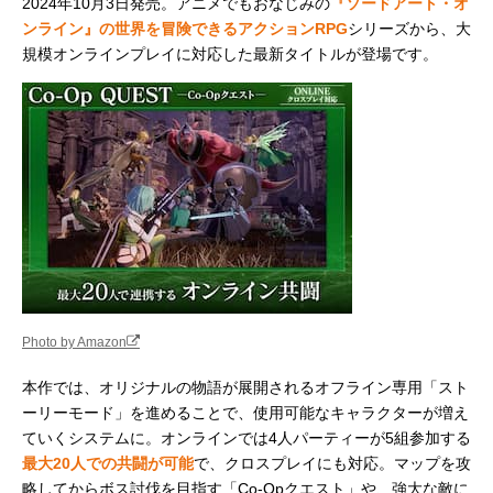
2024年10月3日発売。アニメでもおなじみの
『ソードアート・オ
ンライン』の世界を冒険できるアクションRPG
シリーズから、大
規模オンラインプレイに対応した最新タイトルが登場です。
Photo by Amazon
本作では、オリジナルの物語が展開されるオフライン専用「スト
ーリーモード」を進めることで、使用可能なキャラクターが増え
ていくシステムに。オンラインでは4人パーティーが5組参加する
最大20人での共闘が可能
で、クロスプレイにも対応。マップを攻
略してからボス討伐を目指す「Co-Opクエスト」や、強大な敵に