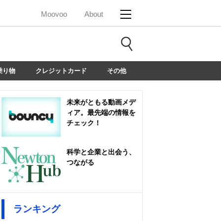
Moovoo
About
乗り物
クレジットカード
その他
未来がともる動画メデ
ィア。最先端の情報を
チェック！
科学と企業と出会う、
つながる
ランキング