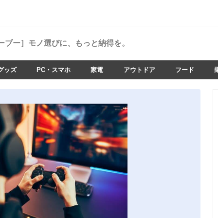
ーブー］
モノ選びに、もっと納得を。
グッズ
PC・スマホ
家電
アウトドア
フード