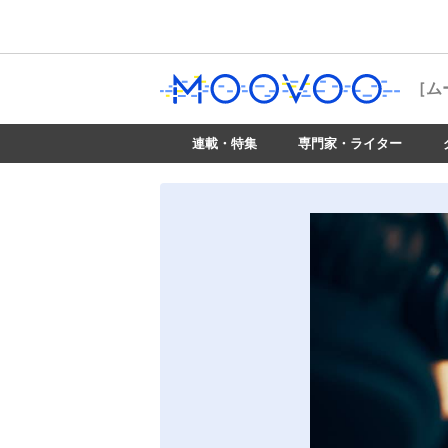
［ム
連載・特集
専門家・ライター