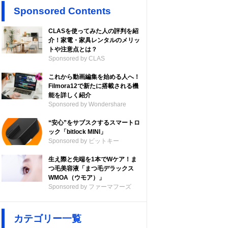
Sponsored Contents
CLASを使ってみた人の評判を紹
介！家電・家具レンタルのメリッ
トや注意点とは？
Sponsored by CLAS
これから動画編集を始める人へ！
Filmora12で新たに搭載される機
能を詳しく紹介
Sponsored by Wondershare
“安心”をサブスクするスマートロ
ック「bitlock MINI」
Sponsored by ビットキー
生え際と先端を1本でWケア！ま
つ毛美容液「まつ毛デラックス
WMOA（ウモア）」
Sponsored by ファーマフーズ
カテゴリー一覧